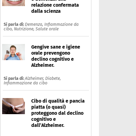
relazione confermata
dalla scienza
Si parla di:
Demenza,
Infiammazione da
cibo,
Nutrizione,
Salute orale
Gengive sane e igiene
orale prevengono
declino cognitivo e
Alzheimer.
Si parla di:
Alzheimer,
Diabete,
Infiammazione da cibo
Cibo di qualità e pancia
piatta (o quasi)
proteggono dal declino
cognitivo e
dall’Alzheimer.