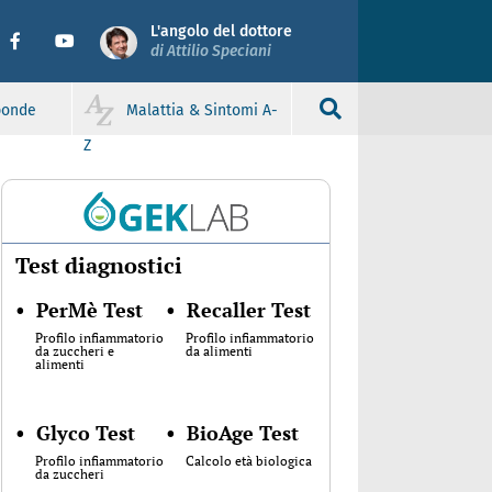
L'angolo del dottore
di Attilio Speciani
sponde
Malattia & Sintomi A-
Z
Test diagnostici
•
PerMè Test
•
Recaller Test
Profilo infiammatorio
Profilo infiammatorio
da zuccheri e
da alimenti
alimenti
•
Glyco Test
•
BioAge Test
Profilo infiammatorio
Calcolo età biologica
da zuccheri