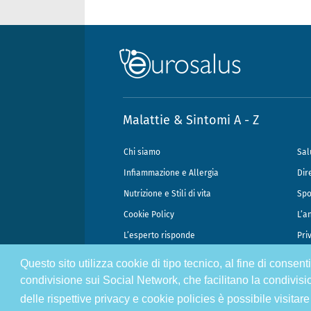
Malattie & Sintomi A - Z
Chi siamo
Sal
Infiammazione e Allergia
Dir
Nutrizione e Stili di vita
Spo
Cookie Policy
L’a
L’esperto risponde
Pri
Questo sito utilizza cookie di tipo tecnico, al fine di consen
@2026 - Gek Srl, P.IVA 07333890965 - Direzione Scientifica Dottor Attili
condivisione sui Social Network, che facilitano la condivisi
delle rispettive privacy e cookie policies è possibile visitare