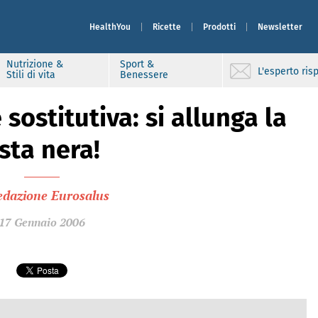
HealthYou
Ricette
Prodotti
Newsletter
Nutrizione &
Sport &
L'esperto ri
Stili di vita
Benessere
sostitutiva: si allunga la
ista nera!
edazione Eurosalus
17 Gennaio 2006