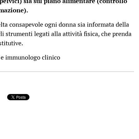
i pelvici) sia sul piano alimentare (controllo
mmazione).
elta consapevole ogni donna sia informata della
li strumenti legati alla attività fisica, che prenda
titutive.
 e immunologo clinico