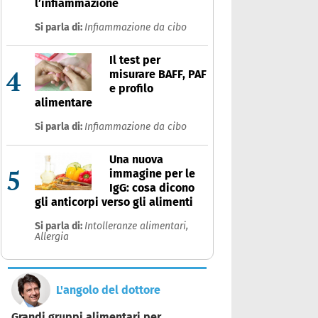
l’infiammazione
Si parla di:
Infiammazione da cibo
Il test per
4
misurare BAFF, PAF
e profilo
alimentare
Si parla di:
Infiammazione da cibo
Una nuova
5
immagine per le
IgG: cosa dicono
gli anticorpi verso gli alimenti
Si parla di:
Intolleranze alimentari,
Allergia
L'angolo del dottore
Grandi gruppi alimentari per