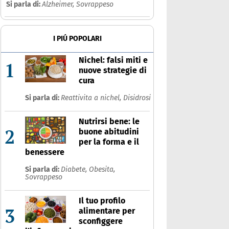
Si parla di:
Alzheimer,
Sovrappeso
I PIÚ POPOLARI
Nichel: falsi miti e
1
nuove strategie di
cura
Si parla di:
Reattivita a nichel,
Disidrosi
Nutrirsi bene: le
2
buone abitudini
per la forma e il
benessere
Si parla di:
Diabete,
Obesita,
Sovrappeso
Il tuo profilo
3
alimentare per
sconfiggere