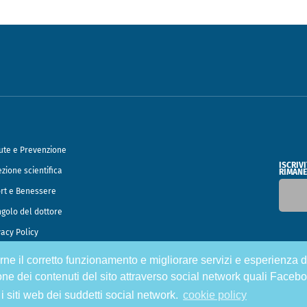
ute e Prevenzione
ISCRIV
ezione scientifica
RIMANE
rt e Benessere
ngolo del dottore
vacy Policy
tirne il corretto funzionamento e migliorare servizi e esperienza d
o Francesco Speciani
one dei contenuti del sito attraverso social network quali Facebo
 i siti web dei suddetti social network.
cookie policy