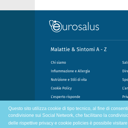
Malattie & Sintomi A - Z
Chi siamo
Sal
Infiammazione e Allergia
Dir
Nutrizione e Stili di vita
Spo
Cookie Policy
L’a
L’esperto risponde
Pri
Questo sito utilizza cookie di tipo tecnico, al fine di consen
@2026 - Gek Srl, P.IVA 07333890965 - Direzione Scientifica Dottor Attili
condivisione sui Social Network, che facilitano la condivisi
delle rispettive privacy e cookie policies è possibile visitare