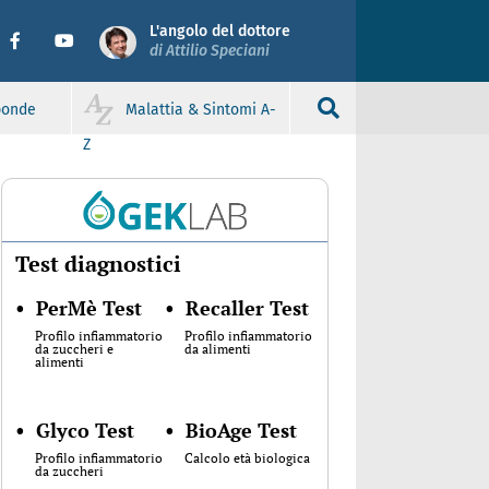
L'angolo del dottore
di Attilio Speciani
sponde
Malattia & Sintomi A-
Z
Test diagnostici
•
PerMè Test
•
Recaller Test
Profilo infiammatorio
Profilo infiammatorio
da zuccheri e
da alimenti
alimenti
•
Glyco Test
•
BioAge Test
Profilo infiammatorio
Calcolo età biologica
da zuccheri