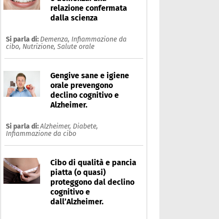
relazione confermata
dalla scienza
Si parla di:
Demenza,
Infiammazione da
cibo,
Nutrizione,
Salute orale
Gengive sane e igiene
orale prevengono
declino cognitivo e
Alzheimer.
Si parla di:
Alzheimer,
Diabete,
Infiammazione da cibo
Cibo di qualità e pancia
piatta (o quasi)
proteggono dal declino
cognitivo e
dall’Alzheimer.