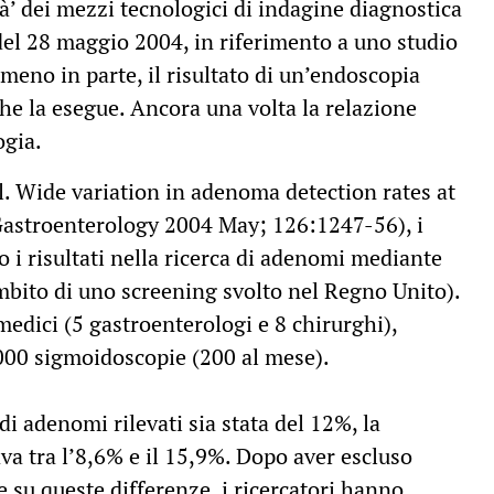
tà’ dei mezzi tecnologici di indagine diagnostica
del 28 maggio 2004, in riferimento a uno studio
meno in parte, il risultato di un’endoscopia
che la esegue. Ancora una volta la relazione
ogia.
l. Wide variation in adenoma detection rates at
Gastroenterology 2004 May; 126:1247-56), i
 i risultati nella ricerca di adenomi mediante
mbito di uno screening svolto nel Regno Unito).
medici (5 gastroenterologi e 8 chirurghi),
3000 sigmoidoscopie (200 al mese).
i adenomi rilevati sia stata del 12%, la
va tra l’8,6% e il 15,9%. Dopo aver escluso
e su queste differenze, i ricercatori hanno