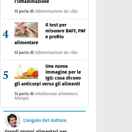
l’infiammazione
Si parla di:
Infiammazione da cibo
Il test per
4
misurare BAFF, PAF
e profilo
alimentare
Si parla di:
Infiammazione da cibo
Una nuova
5
immagine per le
IgG: cosa dicono
gli anticorpi verso gli alimenti
Si parla di:
Intolleranze alimentari,
Allergia
L'angolo del dottore
Grandi gruppi alimentari per