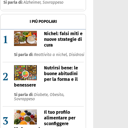
Si parla di:
Alzheimer,
Sovrappeso
I PIÚ POPOLARI
Nichel: falsi miti e
1
nuove strategie di
cura
Si parla di:
Reattivita a nichel,
Disidrosi
Nutrirsi bene: le
2
buone abitudini
per la forma e il
benessere
Si parla di:
Diabete,
Obesita,
Sovrappeso
Il tuo profilo
3
alimentare per
sconfiggere