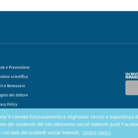
ute e Prevenzione
ISCRIV
ezione scientifica
RIMANE
rt e Benessere
ngolo del dottore
vacy Policy
tirne il corretto funzionamento e migliorare servizi e esperienza d
o Francesco Speciani
one dei contenuti del sito attraverso social network quali Facebo
 i siti web dei suddetti social network.
cookie policy