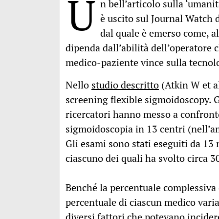
U
n bell’articolo sulla ‘umani
è uscito sul Journal Watch 
dal quale è emerso come, al
dipenda dall’abilità dell’operatore 
medico-paziente vince sulla tecnol
Nello
studio descritto
(Atkin W et a
screening flexible sigmoidoscopy. 
ricercatori hanno messo a confronto
sigmoidoscopia in 13 centri (nell’a
Gli esami sono stati eseguiti da 13 
ciascuno dei quali ha svolto circa 
Benché la percentuale complessiva d
percentuale di ciascun medico varia
diversi fattori che potevano incider