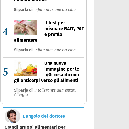
Si parla di:
Infiammazione da cibo
Il test per
4
misurare BAFF, PAF
e profilo
alimentare
Si parla di:
Infiammazione da cibo
Una nuova
5
immagine per le
IgG: cosa dicono
gli anticorpi verso gli alimenti
Si parla di:
Intolleranze alimentari,
Allergia
L'angolo del dottore
Grandi gruppi alimentari per