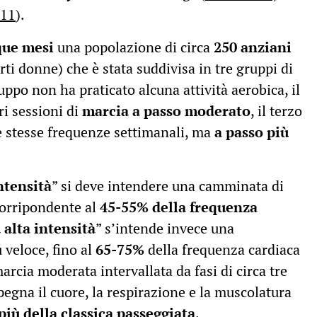
811
).
que mesi
una popolazione di circa
250 anziani
rti donne) che è stata suddivisa in tre gruppi di
ppo non ha praticato alcuna attività aerobica, il
ri sessioni di
marcia a passo moderato
, il terzo
 le stesse frequenze settimanali, ma
a passo più
ntensità
” si deve intendere una camminata di
corripondente al
45-55% della frequenza
 alta intensità
” s’intende invece una
veloce, fino al
65-75%
della frequenza cardiaca
arcia moderata intervallata da fasi di circa tre
pegna il cuore, la respirazione e la muscolatura
più della classica passeggiata
.