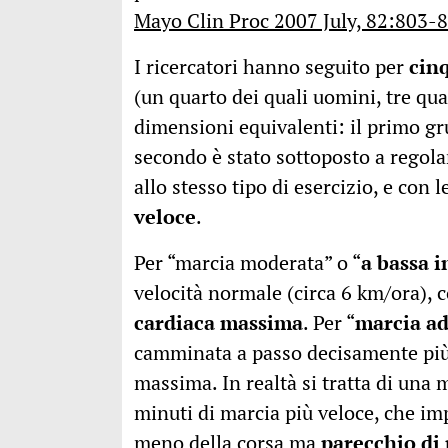
Mayo Clin Proc 2007 July, 82:803-
I ricercatori hanno seguito per
cin
(un quarto dei quali uomini, tre qua
dimensioni equivalenti: il primo gru
secondo è stato sottoposto a regola
allo stesso tipo di esercizio, e con
veloce
.
Per “marcia moderata” o “
a bassa i
velocità normale (circa 6 km/ora), 
cardiaca massima
. Per “
marcia ad
camminata a passo decisamente più 
massima. In realtà si tratta di una m
minuti di marcia più veloce, che im
meno della corsa ma
parecchio di 