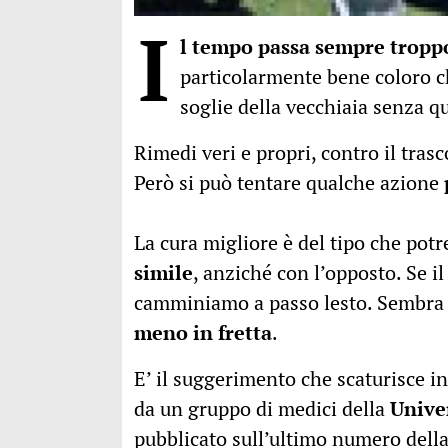
I
l tempo passa sempre troppo
particolarmente bene coloro ch
soglie della vecchiaia senza q
Rimedi veri e propri, contro il tras
Però si può tentare qualche azione
La cura migliore è del tipo che po
simile
, anziché con l’opposto. Se i
camminiamo a passo lesto. Sembra 
meno in fretta
.
E’ il suggerimento che scaturisce i
da un gruppo di medici della
Unive
pubblicato sull’ultimo numero della