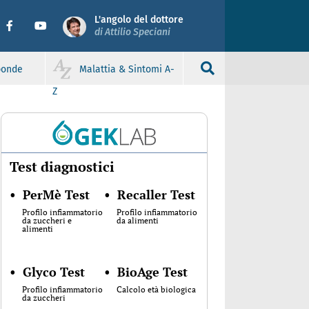
L'angolo del dottore
di Attilio Speciani
sponde
Malattia & Sintomi A-
Z
Test diagnostici
•
PerMè Test
•
Recaller Test
Profilo infiammatorio
Profilo infiammatorio
da zuccheri e
da alimenti
alimenti
•
Glyco Test
•
BioAge Test
Profilo infiammatorio
Calcolo età biologica
da zuccheri