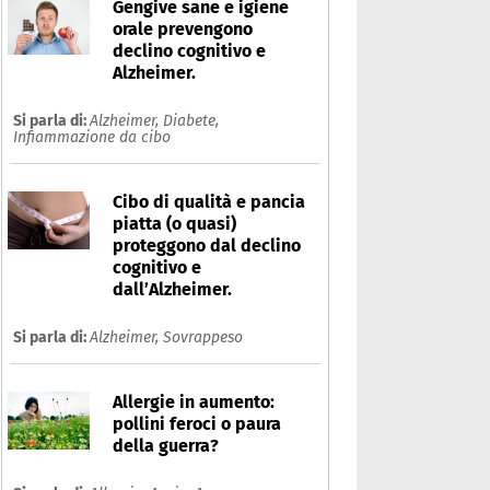
Gengive sane e igiene
orale prevengono
declino cognitivo e
Alzheimer.
Si parla di:
Alzheimer,
Diabete,
Infiammazione da cibo
Cibo di qualità e pancia
piatta (o quasi)
proteggono dal declino
cognitivo e
dall’Alzheimer.
Si parla di:
Alzheimer,
Sovrappeso
Allergie in aumento:
pollini feroci o paura
della guerra?