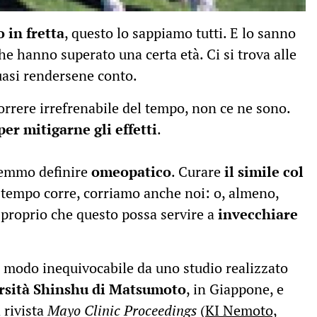
 in fretta
, questo lo sappiamo tutti. E lo sanno
e hanno superato una certa età. Ci si trova alle
uasi rendersene conto.
correre irrefrenabile del tempo, non ce ne sono.
per mitigarne gli effetti
.
tremmo definire
omeopatico
. Curare
il simile col
l tempo corre, corriamo anche noi: o, almeno,
proprio che questo possa servire a
invecchiare
n modo inequivocabile da uno studio realizzato
rsità Shinshu di Matsumoto
, in Giappone, e
 rivista
Mayo Clinic Proceedings
(
KI Nemoto,