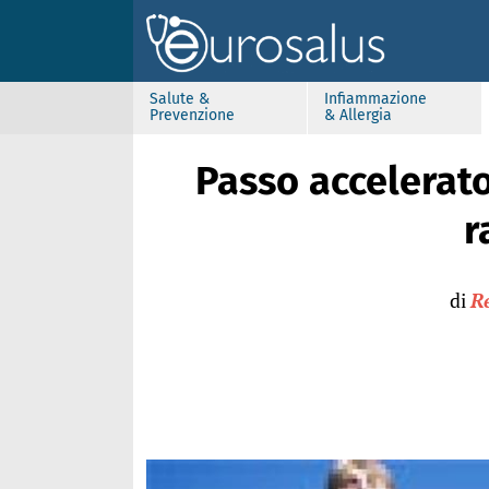
Salute &
Infiammazione
Prevenzione
& Allergia
Passo accelerat
r
di
R