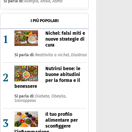
Si parla di:
Allergia,
Ansia,
Asma
I PIÚ POPOLARI
Nichel: falsi miti e
1
nuove strategie di
cura
Si parla di:
Reattivita a nichel,
Disidrosi
Nutrirsi bene: le
2
buone abitudini
per la forma e il
benessere
Si parla di:
Diabete,
Obesita,
Sovrappeso
Il tuo profilo
3
alimentare per
sconfiggere
l’infiammazione