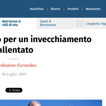
HealthYou
Ricette
Prodotti
Newsletter
Nutrizione &
Sport &
L'esperto ri
Stili di vita
Benessere
o per un invecchiamento
allentato
edazione Eurosalus
30 Luglio 2007