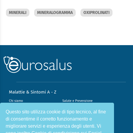
MINERALI
MINERALOGRAMMA
OXIPROLINATI
Malattie & Sintomi A - Z
Chi siamo
Salute e Prevenzione
Infiammazione e Allergia
Direzione scientifica
Questo sito utilizza cookie di tipo tecnico, al fine
di consentirne il corretto funzionamento e
Nutrizione e Stili di vita
Sport e Benessere
migliorare servizi e esperienza degli utenti. Vi
Cookie Policy
L’angolo del dottore