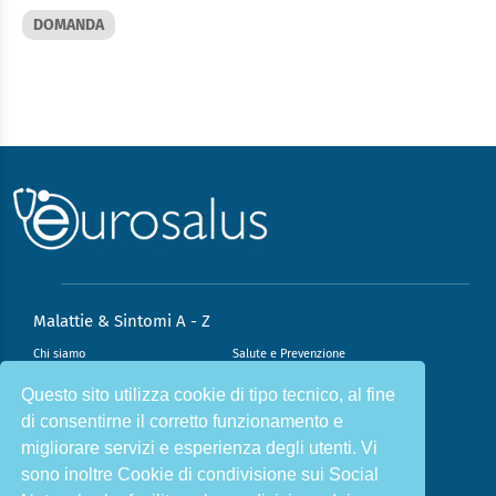
DOMANDA
Malattie & Sintomi A - Z
Chi siamo
Salute e Prevenzione
Infiammazione e Allergia
Direzione scientifica
Questo sito utilizza cookie di tipo tecnico, al fine
di consentirne il corretto funzionamento e
Nutrizione e Stili di vita
Sport e Benessere
migliorare servizi e esperienza degli utenti. Vi
Cookie Policy
L’angolo del dottore
sono inoltre Cookie di condivisione sui Social
L’esperto risponde
Privacy Policy