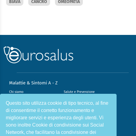
BIAVA
CANCRO
OMEOPATIA
Malattie & Sintomi A - Z
Chi siamo
Salute e Prevenzione
Infiammazione e Allergia
Direzione scientifica
Questo sito utilizza cookie di tipo tecnico, al fine
di consentirne il corretto funzionamento e
Nutrizione e Stili di vita
Sport e Benessere
migliorare servizi e esperienza degli utenti. Vi
Cookie Policy
L’angolo del dottore
sono inoltre Cookie di condivisione sui Social
L’esperto risponde
Privacy Policy
Network, che facilitano la condivisione dei