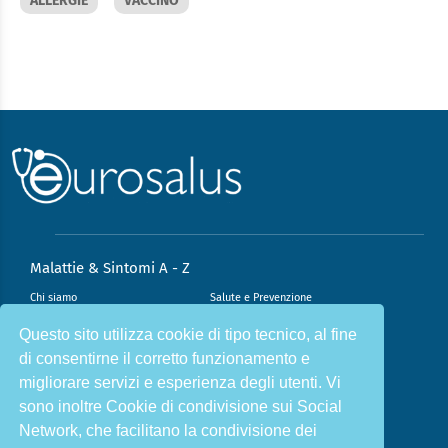
ALLERGIE
VACCINO
Malattie & Sintomi A - Z
Chi siamo
Salute e Prevenzione
Infiammazione e Allergia
Direzione scientifica
Questo sito utilizza cookie di tipo tecnico, al fine
di consentirne il corretto funzionamento e
Nutrizione e Stili di vita
Sport e Benessere
migliorare servizi e esperienza degli utenti. Vi
Cookie Policy
L’angolo del dottore
sono inoltre Cookie di condivisione sui Social
L’esperto risponde
Privacy Policy
Network, che facilitano la condivisione dei