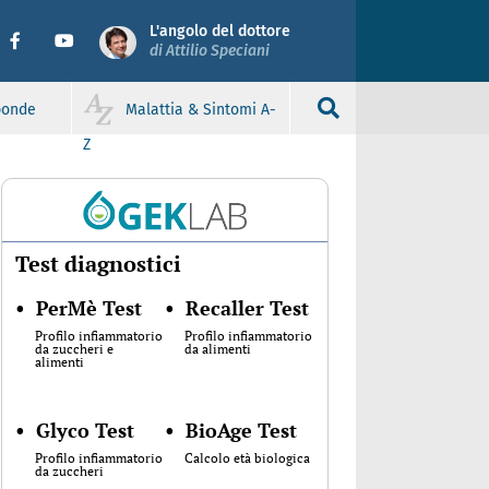
L'angolo del dottore
di Attilio Speciani
sponde
Malattia & Sintomi A-
Z
Test diagnostici
•
PerMè Test
•
Recaller Test
Profilo infiammatorio
Profilo infiammatorio
da zuccheri e
da alimenti
alimenti
•
Glyco Test
•
BioAge Test
Profilo infiammatorio
Calcolo età biologica
da zuccheri