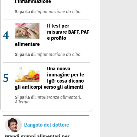
l’infiammazione
Si parla di:
Infiammazione da cibo
Il test per
4
misurare BAFF, PAF
e profilo
alimentare
Si parla di:
Infiammazione da cibo
Una nuova
5
immagine per le
IgG: cosa dicono
gli anticorpi verso gli alimenti
Si parla di:
Intolleranze alimentari,
Allergia
L'angolo del dottore
Grandi gruppi alimentari per