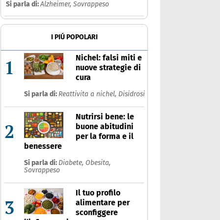
Si parla di:
Alzheimer,
Sovrappeso
I PIÚ POPOLARI
Nichel: falsi miti e
1
nuove strategie di
cura
Si parla di:
Reattivita a nichel,
Disidrosi
Nutrirsi bene: le
2
buone abitudini
per la forma e il
benessere
Si parla di:
Diabete,
Obesita,
Sovrappeso
Il tuo profilo
3
alimentare per
sconfiggere