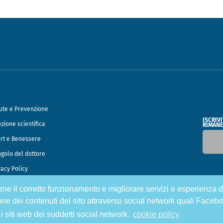
ute e Prevenzione
ISCRIV
ezione scientifica
RIMANE
rt e Benessere
ngolo del dottore
vacy Policy
tirne il corretto funzionamento e migliorare servizi e esperienza d
o Francesco Speciani
one dei contenuti del sito attraverso social network quali Facebo
 i siti web dei suddetti social network.
cookie policy