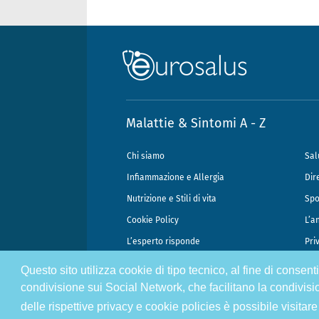
Malattie & Sintomi A - Z
Chi siamo
Sal
Infiammazione e Allergia
Dir
Nutrizione e Stili di vita
Spo
Cookie Policy
L’a
L’esperto risponde
Pri
Questo sito utilizza cookie di tipo tecnico, al fine di consen
@2026 - Gek Srl, P.IVA 07333890965 - Direzione Scientifica Dottor Attili
condivisione sui Social Network, che facilitano la condivisi
delle rispettive privacy e cookie policies è possibile visitare