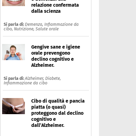
relazione confermata
dalla scienza
Si parla di:
Demenza,
Infiammazione da
cibo,
Nutrizione,
Salute orale
Gengive sane e igiene
orale prevengono
declino cognitivo e
Alzheimer.
Si parla di:
Alzheimer,
Diabete,
Infiammazione da cibo
Cibo di qualità e pancia
piatta (o quasi)
proteggono dal declino
cognitivo e
dall’Alzheimer.