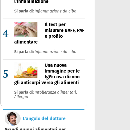
l’infiammazione
Si parla di:
Infiammazione da cibo
Il test per
4
misurare BAFF, PAF
e profilo
alimentare
Si parla di:
Infiammazione da cibo
Una nuova
5
immagine per le
IgG: cosa dicono
gli anticorpi verso gli alimenti
Si parla di:
Intolleranze alimentari,
Allergia
L'angolo del dottore
Grandi gruppi alimentari per