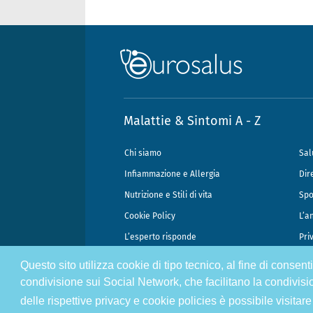
Malattie & Sintomi A - Z
Chi siamo
Sal
Infiammazione e Allergia
Dir
Nutrizione e Stili di vita
Spo
Cookie Policy
L’a
L’esperto risponde
Pri
Questo sito utilizza cookie di tipo tecnico, al fine di consen
@2026 - Gek Srl, P.IVA 07333890965 - Direzione Scientifica Dottor Attili
condivisione sui Social Network, che facilitano la condivisi
delle rispettive privacy e cookie policies è possibile visitare