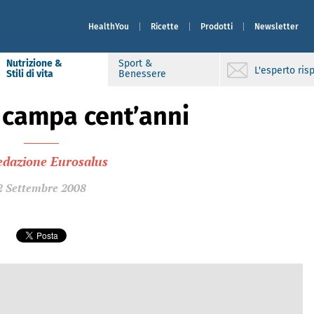
HealthYou
Ricette
Prodotti
Newsletter
Nutrizione &
Sport &
L'esperto ri
Stili di vita
Benessere
e campa cent’anni
edazione Eurosalus
2 Settembre 2008