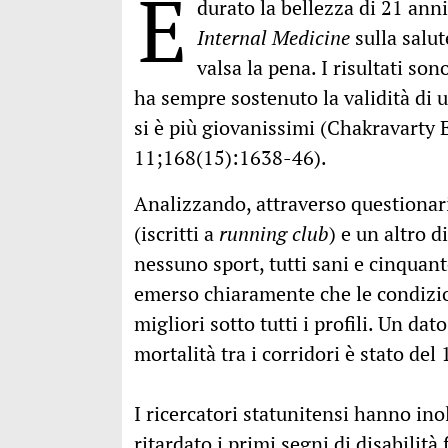
È
durato la bellezza di 21 ann
Internal Medicine
sulla salut
valsa la pena. I risultati so
ha sempre sostenuto la validità di u
si è più giovanissimi (Chakravarty 
11;168(15):1638-46).
Analizzando, attraverso questionari
(iscritti a
running club
) e un altro 
nessuno sport, tutti sani e cinquant
emerso chiaramente che le condizion
migliori sotto tutti i profili. Un dato
mortalità tra i corridori è stato del
I ricercatori statunitensi hanno inol
ritardato i primi segni di disabilità