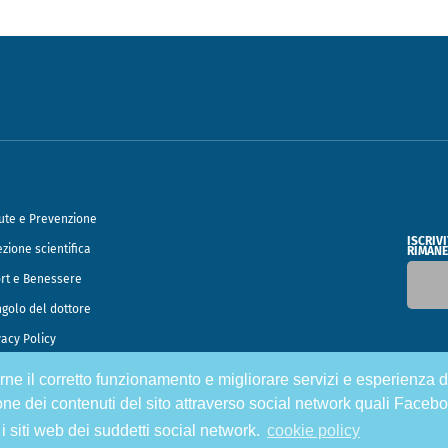
ute e Prevenzione
ISCRIV
ezione scientifica
RIMANE
rt e Benessere
ngolo del dottore
vacy Policy
tirne il corretto funzionamento e migliorare servizi e esperienza d
o Francesco Speciani
one dei contenuti del sito attraverso social network quali Facebo
 i siti web dei suddetti social network.
cookie policy