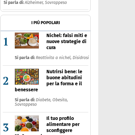
Si parla di:
Alzheimer,
Sovrappeso
I PIÚ POPOLARI
Nichel: falsi miti e
1
nuove strategie di
cura
Si parla di:
Reattivita a nichel,
Disidrosi
Nutrirsi bene: le
2
buone abitudini
per la forma e il
benessere
Si parla di:
Diabete,
Obesita,
Sovrappeso
Il tuo profilo
3
alimentare per
sconfiggere