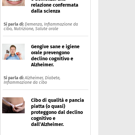
relazione confermata
dalla scienza
Si parla di:
Demenza,
Infiammazione da
cibo,
Nutrizione,
Salute orale
Gengive sane e igiene
orale prevengono
declino cognitivo e
Alzheimer.
Si parla di:
Alzheimer,
Diabete,
Infiammazione da cibo
Cibo di qualità e pancia
piatta (o quasi)
proteggono dal declino
cognitivo e
dall’Alzheimer.