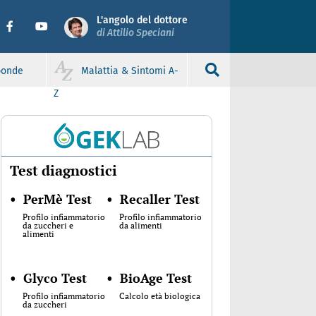
L'angolo del dottore
di Attilio Speciani
sponde
Malattia & Sintomi A-
Z
Test diagnostici
•
PerMè Test
•
Recaller Test
Profilo infiammatorio
Profilo infiammatorio
da zuccheri e
da alimenti
alimenti
•
Glyco Test
•
BioAge Test
Profilo infiammatorio
Calcolo età biologica
da zuccheri