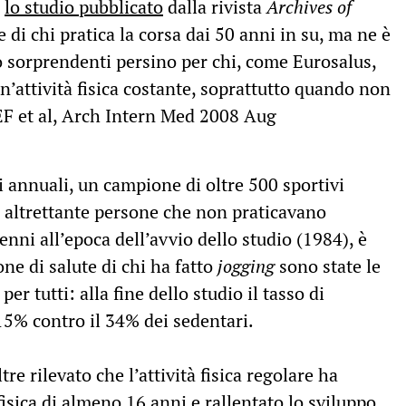
i
lo studio pubblicato
dalla rivista
Archives of
e di chi pratica la corsa dai 50 anni in su, ma ne è
no sorprendenti persino per chi, come Eurosalus,
n’attività fisica costante, soprattutto quando non
EF et al, Arch Intern Med 2008 Aug
 annuali, un campione di oltre 500 sportivi
di altrettante persone che non praticavano
enni all’epoca dell’avvio dello studio (1984), è
e di salute di chi ha fatto
jogging
sono state le
 per tutti: alla fine dello studio il tasso di
 15% contro il 34% dei sedentari.
tre rilevato che l’attività fisica regolare ha
 fisica di almeno 16 anni
e rallentato lo sviluppo