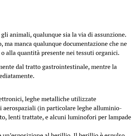
r gli animali, qualunque sia la via di assunzione.
pello, ma manca qualunque documentazione che ne
o alla quantità presente nei tessuti organici.
lmente dal tratto gastrointestinale, mentre la
mediatamente.
ttronici, leghe metalliche utilizzate
i aerospaziali (in particolare leghe alluminio-
to, lenti trattate, e alcuni luminofori per lampade
un’esposizione al berillio. Il berillio è espulso