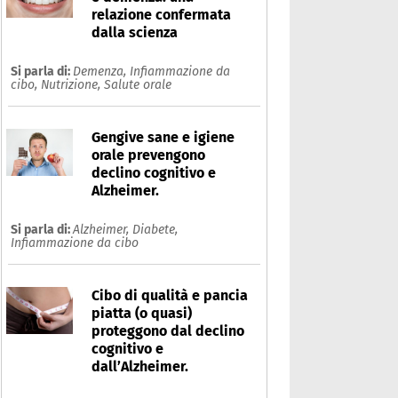
relazione confermata
dalla scienza
Si parla di:
Demenza,
Infiammazione da
cibo,
Nutrizione,
Salute orale
Gengive sane e igiene
orale prevengono
declino cognitivo e
Alzheimer.
Si parla di:
Alzheimer,
Diabete,
Infiammazione da cibo
Cibo di qualità e pancia
piatta (o quasi)
proteggono dal declino
cognitivo e
dall’Alzheimer.