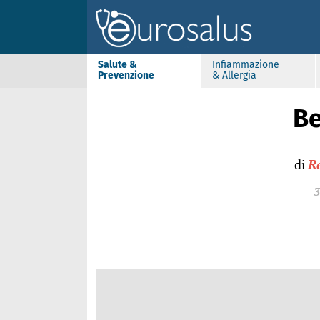
Salute &
Infiammazione
Prevenzione
& Allergia
Be
di
R
3