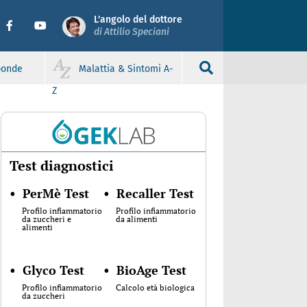
L'angolo del dottore
di Attilio Speciani
sponde
Malattia & Sintomi A-
Z
Test diagnostici
•
PerMè Test
•
Recaller Test
Profilo infiammatorio
Profilo infiammatorio
da zuccheri e
da alimenti
alimenti
•
Glyco Test
•
BioAge Test
Profilo infiammatorio
Calcolo età biologica
da zuccheri