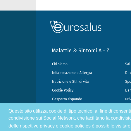
Malattie & Sintomi A - Z
Chi siamo
Sal
Infiammazione e Allergia
Dir
Nutrizione e Stili di vita
Spo
Cookie Policy
L’a
L’esperto risponde
Pri
Questo sito utilizza cookie di tipo tecnico, al fine di consen
@2026 - Gek Srl, P.IVA 07333890965 - Direzione Scientifica Dottor Attili
condivisione sui Social Network, che facilitano la condivisi
delle rispettive privacy e cookie policies è possibile visitare