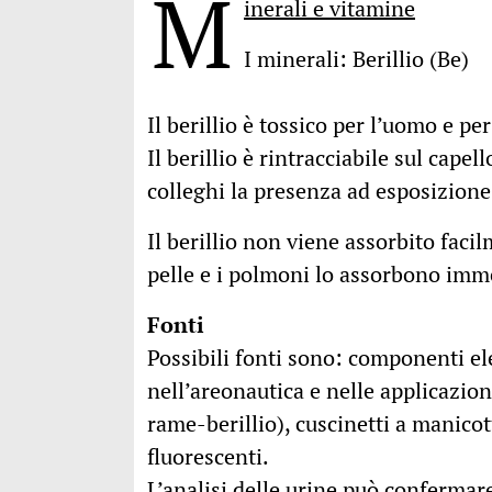
M
inerali e vitamine
I minerali: Berillio (Be)
Il berillio è tossico per l’uomo e pe
Il berillio è rintracciabile sul ca
colleghi la presenza ad esposizione 
Il berillio non viene assorbito faci
pelle e i polmoni lo assorbono im
Fonti
Possibili fonti sono: componenti ele
nell’areonautica e nelle applicazion
rame-berillio), cuscinetti a manicot
fluorescenti.
L’analisi delle urine può confermare 