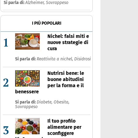
Si parla di:
Alzheimer,
Sovrappeso
I PIÚ POPOLARI
Nichel: falsi miti e
1
nuove strategie di
cura
Si parla di:
Reattivita a nichel,
Disidrosi
Nutrirsi bene: le
2
buone abitudini
per la forma e il
benessere
Si parla di:
Diabete,
Obesita,
Sovrappeso
Il tuo profilo
3
alimentare per
sconfiggere