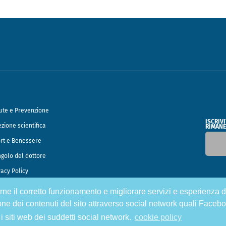
ute e Prevenzione
ISCRIV
ezione scientifica
RIMANE
rt e Benessere
ngolo del dottore
vacy Policy
tirne il corretto funzionamento e migliorare servizi e esperienza d
o Francesco Speciani
one dei contenuti del sito attraverso social network quali Facebo
 i siti web dei suddetti social network.
cookie policy