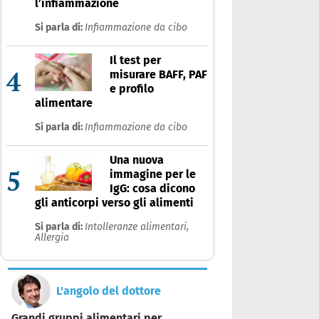
l’infiammazione
Si parla di:
Infiammazione da cibo
Il test per
4
misurare BAFF, PAF
e profilo
alimentare
Si parla di:
Infiammazione da cibo
Una nuova
5
immagine per le
IgG: cosa dicono
gli anticorpi verso gli alimenti
Si parla di:
Intolleranze alimentari,
Allergia
L'angolo del dottore
Grandi gruppi alimentari per