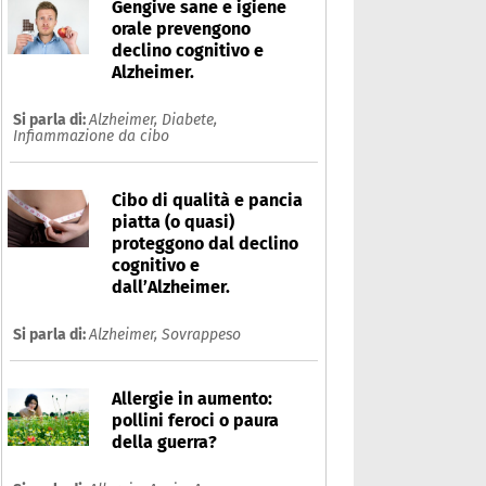
Gengive sane e igiene
orale prevengono
declino cognitivo e
Alzheimer.
Si parla di:
Alzheimer,
Diabete,
Infiammazione da cibo
Cibo di qualità e pancia
piatta (o quasi)
proteggono dal declino
cognitivo e
dall’Alzheimer.
Si parla di:
Alzheimer,
Sovrappeso
Allergie in aumento:
pollini feroci o paura
della guerra?