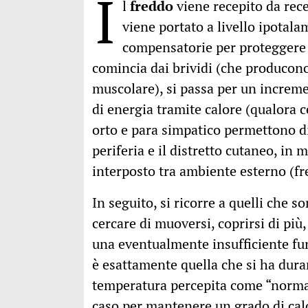
I
l
freddo
viene recepito da recet
viene portato a livello ipotal
compensatorie per proteggere i
comincia dai brividi (che producono
muscolare), si passa per un increm
di energia tramite calore (qualora c
orto e para simpatico permettono di 
periferia e il distretto cutaneo, in 
interposto tra ambiente esterno (fr
In seguito, si ricorre a quelli che so
cercare di muoversi, coprirsi di più,
una eventualmente insufficiente fun
è esattamente quella che si ha dura
temperatura percepita come “normal
caso per mantenere un grado di calo