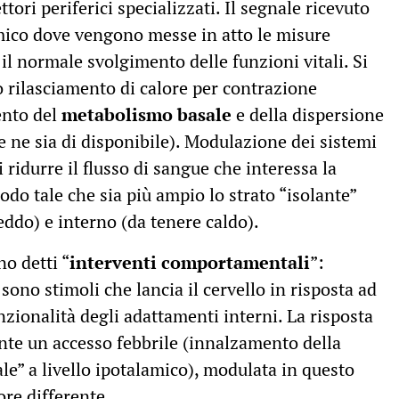
tori periferici specializzati. Il segnale ricevuto
amico dove vengono messe in atto le misure
l normale svolgimento delle funzioni vitali. Si
 rilasciamento di calore per contrazione
ento del
metabolismo basale
e della dispersione
e ne sia di disponibile). Modulazione dei sistemi
ridurre il flusso di sangue che interessa la
modo tale che sia più ampio lo strato “isolante”
eddo) e interno (da tenere caldo).
no detti “
interventi comportamentali
”:
 sono stimoli che lancia il cervello in risposta ad
zionalità degli adattamenti interni. La risposta
nte un accesso febbrile (innalzamento della
e” a livello ipotalamico), modulata in questo
re differente.