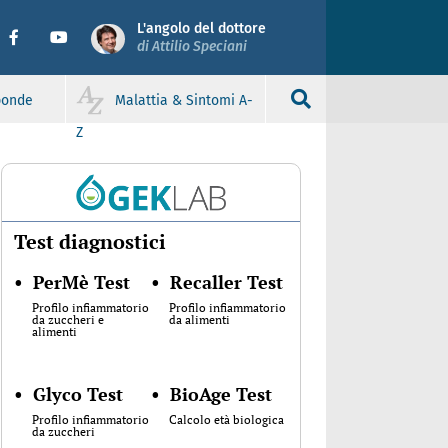
L'angolo del dottore
di Attilio Speciani
sponde
Malattia & Sintomi A-
Z
Test diagnostici
•
PerMè Test
•
Recaller Test
Profilo infiammatorio
Profilo infiammatorio
da zuccheri e
da alimenti
alimenti
•
Glyco Test
•
BioAge Test
Profilo infiammatorio
Calcolo età biologica
da zuccheri