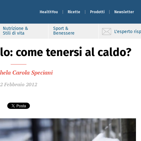
HealthYou
Ricette
Prodotti
Newsletter
Nutrizione &
Sport &
L'esperto ri
Stili di vita
Benessere
elo: come tenersi al caldo?
hela Carola Speciani
2 Febbraio 2012