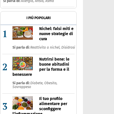
Si parla di:
Allergia,
Ansia,
Asma
I PIÚ POPOLARI
Nichel: falsi miti e
1
nuove strategie di
cura
Si parla di:
Reattivita a nichel,
Disidrosi
Nutrirsi bene: le
2
buone abitudini
per la forma e il
benessere
Si parla di:
Diabete,
Obesita,
Sovrappeso
Il tuo profilo
3
alimentare per
sconfiggere
l’infiammazione