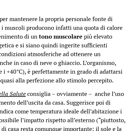
per mantenere la propria personale fonte di
: i muscoli producono infatti una quota di calore
tenimento di un
tono muscolare
più elevato
etica e si siano quindi ingerite sufficienti
e condizioni atmosferiche ad ottenere un
che in caso di neve o ghiaccio. L’organismo,
0 e i +40°C), è perfettamente in grado di adattarsi
quasi alla perfezione allo stimolo percepito.
ella Salute
consiglia – ovviamente – anche l’uso
mento dell’uscita da casa. Suggerisce poi di
ndica come temperatura ideale dell’abitazione i
ssibile l’impatto rispetto all’esterno (“piuttosto,
 di casa resta comunque importante: il sole e la