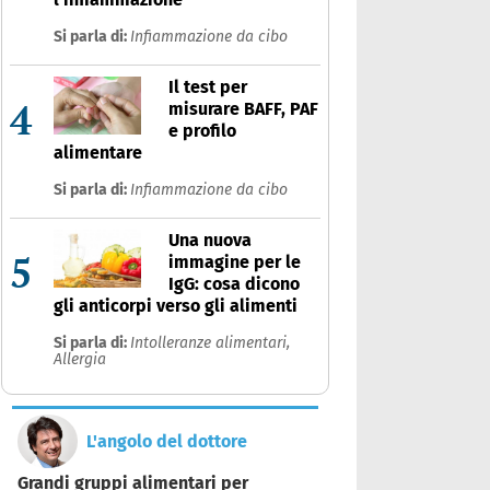
Si parla di:
Infiammazione da cibo
Il test per
4
misurare BAFF, PAF
e profilo
alimentare
Si parla di:
Infiammazione da cibo
Una nuova
5
immagine per le
IgG: cosa dicono
gli anticorpi verso gli alimenti
Si parla di:
Intolleranze alimentari,
Allergia
L'angolo del dottore
Grandi gruppi alimentari per