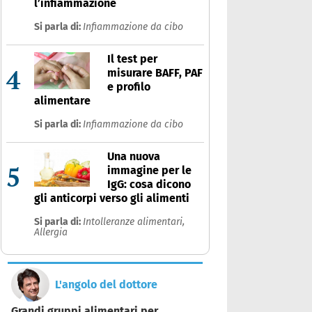
l’infiammazione
Si parla di:
Infiammazione da cibo
Il test per
4
misurare BAFF, PAF
e profilo
alimentare
Si parla di:
Infiammazione da cibo
Una nuova
5
immagine per le
IgG: cosa dicono
gli anticorpi verso gli alimenti
Si parla di:
Intolleranze alimentari,
Allergia
L'angolo del dottore
Grandi gruppi alimentari per