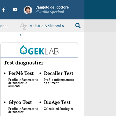
L'angolo del dottore
di Attilio Speciani
sponde
Malattia & Sintomi A-
Z
Test diagnostici
•
PerMè Test
•
Recaller Test
Profilo infiammatorio
Profilo infiammatorio
da zuccheri e
da alimenti
alimenti
•
Glyco Test
•
BioAge Test
Profilo infiammatorio
Calcolo età biologica
da zuccheri