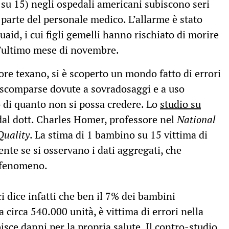
 su 15) negli ospedali americani subiscono seri
 parte del personale medico. L’allarme è stato
uaid, i cui figli gemelli hanno rischiato di morire
l’ultimo mese di novembre.
ore texano, si è scoperto un mondo fatto di errori
 scomparse dovute a sovradosaggi e a uso
 di quanto non si possa credere. Lo
studio su
dal dott. Charles Homer, professore nel
National
Quality
. La stima di 1 bambino su 15 vittima di
ente se si osservano i dati aggregati, che
 fenomeno.
i dice infatti che ben il 7% dei bambini
 a circa 540.000 unità, è vittima di errori nella
sce danni per la propria salute. Il contro-studio