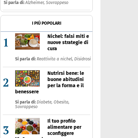
Si parla di:
Alzheimer,
Sovrappeso
I PIÚ POPOLARI
Nichel: falsi miti e
1
nuove strategie di
cura
Si parla di:
Reattivita a nichel,
Disidrosi
Nutrirsi bene: le
2
buone abitudini
per la forma e il
benessere
Si parla di:
Diabete,
Obesita,
Sovrappeso
Il tuo profilo
3
alimentare per
sconfiggere