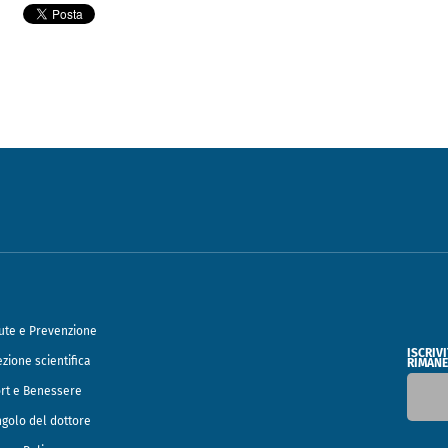
ute e Prevenzione
ISCRIV
ezione scientifica
RIMANE
rt e Benessere
ngolo del dottore