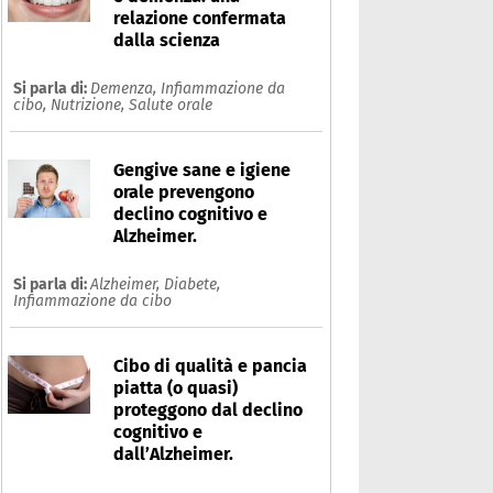
relazione confermata
dalla scienza
Si parla di:
Demenza,
Infiammazione da
cibo,
Nutrizione,
Salute orale
Gengive sane e igiene
orale prevengono
declino cognitivo e
Alzheimer.
Si parla di:
Alzheimer,
Diabete,
Infiammazione da cibo
Cibo di qualità e pancia
piatta (o quasi)
proteggono dal declino
cognitivo e
dall’Alzheimer.