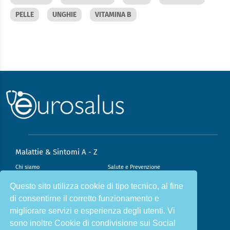
PELLE
UNGHIE
VITAMINA B
Malattie & Sintomi A - Z
Chi siamo
Salute e Prevenzione
Infiammazione e Allergia
Direzione scientifica
Questo sito utilizza cookie di tipo tecnico, al fine
di consentirne il corretto funzionamento e
Nutrizione e Stili di vita
Sport e Benessere
migliorare servizi e esperienza degli utenti. Vi
Cookie Policy
L’angolo del dottore
sono inoltre Cookie di condivisione sui Social
L’esperto risponde
Privacy Policy