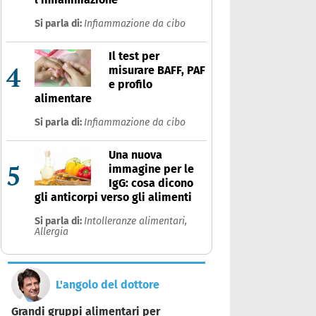
Si parla di:
Infiammazione da cibo
Il test per
4
misurare BAFF, PAF
e profilo
alimentare
Si parla di:
Infiammazione da cibo
Una nuova
5
immagine per le
IgG: cosa dicono
gli anticorpi verso gli alimenti
Si parla di:
Intolleranze alimentari,
Allergia
L'angolo del dottore
Grandi gruppi alimentari per