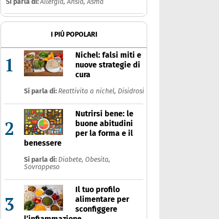
Si parla di:
Allergia,
Ansia,
Asma
I PIÚ POPOLARI
Nichel: falsi miti e
1
nuove strategie di
cura
Si parla di:
Reattivita a nichel,
Disidrosi
Nutrirsi bene: le
2
buone abitudini
per la forma e il
benessere
Si parla di:
Diabete,
Obesita,
Sovrappeso
Il tuo profilo
3
alimentare per
sconfiggere
l’infiammazione