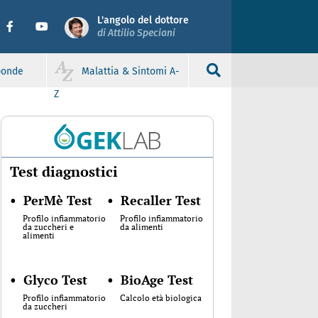
L'angolo del dottore
di Attilio Speciani
sponde
Malattia & Sintomi A-
Z
Test diagnostici
•
PerMè Test
•
Recaller Test
Profilo infiammatorio
Profilo infiammatorio
da zuccheri e
da alimenti
alimenti
•
Glyco Test
•
BioAge Test
Profilo infiammatorio
Calcolo età biologica
da zuccheri