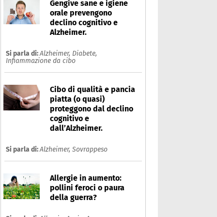
Gengive sane e igiene
orale prevengono
declino cognitivo e
Alzheimer.
Si parla di:
Alzheimer,
Diabete,
Infiammazione da cibo
Cibo di qualità e pancia
piatta (o quasi)
proteggono dal declino
cognitivo e
dall’Alzheimer.
Si parla di:
Alzheimer,
Sovrappeso
iarrea
Allergie in aumento:
pollini feroci o paura
Che cos'è
Prodotti
della guerra?
Ultime notizie
Risposte dell'espert