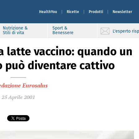
HealthYou
Ricette
Prodotti
Newsletter
Nutrizione &
Sport &
L'esperto ri
Stili di vita
Benessere
da latte vaccino: quando un
 può diventare cattivo
edazione Eurosalus
25 Aprile 2001