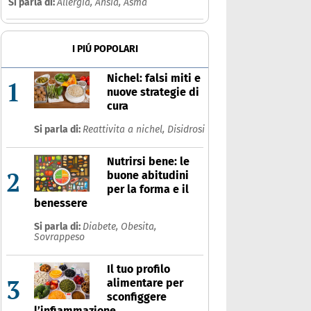
Si parla di:
Allergia,
Ansia,
Asma
I PIÚ POPOLARI
Nichel: falsi miti e
1
nuove strategie di
cura
Si parla di:
Reattivita a nichel,
Disidrosi
Nutrirsi bene: le
2
buone abitudini
per la forma e il
benessere
Si parla di:
Diabete,
Obesita,
Sovrappeso
Il tuo profilo
3
alimentare per
sconfiggere
l’infiammazione