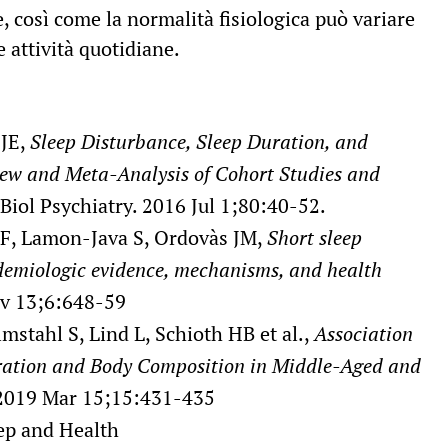
, così come la normalità fisiologica può variare
e attività quotidiane.
 JE,
Sleep Disturbance, Sleep Duration, and
ew and Meta-Analysis of Cohort Studies and
 Biol Psychiatry. 2016 Jul 1;80:40-52.
PF, Lamon-Java S, Ordovàs JM,
Short sleep
idemiologic evidence, mechanisms, and health
ov 13;6:648-59
mstahl S, Lind L, Schioth HB et al.,
Association
ration and Body Composition in Middle-Aged and
. 2019 Mar 15;15:431-435
ep and Health