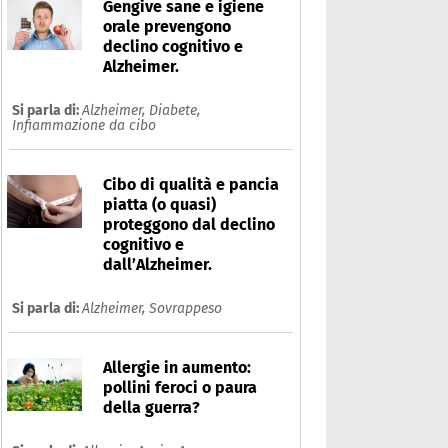
Gengive sane e igiene
orale prevengono
declino cognitivo e
Alzheimer.
Si parla di:
Alzheimer,
Diabete,
Infiammazione da cibo
Cibo di qualità e pancia
piatta (o quasi)
proteggono dal declino
cognitivo e
dall’Alzheimer.
Si parla di:
Alzheimer,
Sovrappeso
iabete
Allergie in aumento:
pollini feroci o paura
Che cos'è
Prodotti
della guerra?
Ultime notizie
Risposte dell'espert