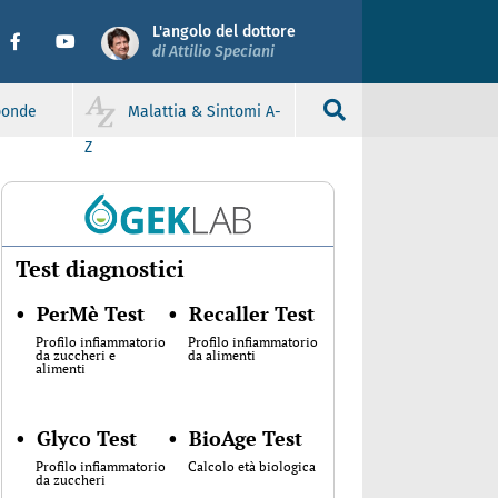
L'angolo del dottore
di Attilio Speciani
sponde
Malattia & Sintomi A-
Z
Test diagnostici
•
PerMè Test
•
Recaller Test
Profilo infiammatorio
Profilo infiammatorio
da zuccheri e
da alimenti
alimenti
•
Glyco Test
•
BioAge Test
Profilo infiammatorio
Calcolo età biologica
da zuccheri