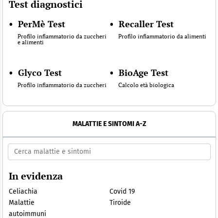
Test diagnostici
•
PerMè Test
•
Recaller Test
Profilo infiammatorio da zuccheri
Profilo infiammatorio da alimenti
e alimenti
•
Glyco Test
•
BioAge Test
Profilo infiammatorio da zuccheri
Calcolo età biologica
MALATTIE E SINTOMI A-Z
In evidenza
Celiachia
Covid 19
Malattie
Tiroide
autoimmuni