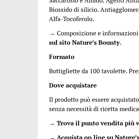
Saccarosio e Amido. Agenti Anti
Biossido di silicio. Antiagglomer
Alfa-Tocoferolo.
→ Composizione e informazioni 
sul
sito N
ature’s Bounty
.
Formato
Bottigliette da 100 tavolette. Pr
Dove acquistare
Il prodotto può essere acquistato
senza necessità di ricetta medica
→
Trova il punto vendita più 
→
Acquista on line su Nature