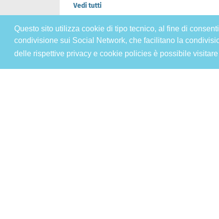
Vedi tutti
Questo sito utilizza cookie di tipo tecnico, al fine di consen
condivisione sui Social Network, che facilitano la condivisi
delle rispettive privacy e cookie policies è possibile visitare
Malattie & Sintomi A - Z
Chi siamo
Sal
Infiammazione e Allergia
Dir
Nutrizione e Stili di vita
Spo
Cookie Policy
L’a
L’esperto risponde
Pri
@2026 - Gek Srl, P.IVA 07333890965 - Direzione Scientifica Dottor Attili