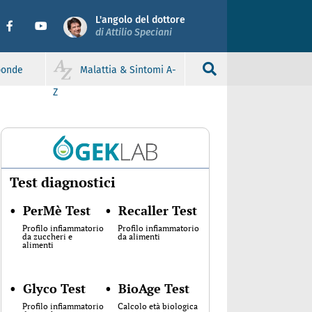
L'angolo del dottore
di Attilio Speciani
sponde
Malattia & Sintomi A-
Z
Test diagnostici
•
PerMè Test
•
Recaller Test
Profilo infiammatorio
Profilo infiammatorio
da zuccheri e
da alimenti
alimenti
•
Glyco Test
•
BioAge Test
Profilo infiammatorio
Calcolo età biologica