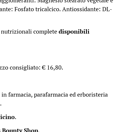
agglomeranti: Magnesio stearato vegetale e
ante: Fosfato tricalcico. Antiossidante: DL-
nutrizionali complete
disponibili
ezzo consigliato: € 16,80.
 in farmacia, parafarmacia ed erboristeria
.
vicino
.
’s Bounty Shop
.