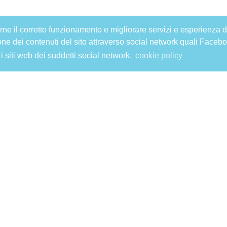
tirne il corretto funzionamento e migliorare servizi e esperienza d
one dei contenuti del sito attraverso social network quali Facebo
 i siti web dei suddetti social network.
cookie policy
ute e Prevenzione
ISCRIV
ezione scientifica
RIMANE
rt e Benessere
ngolo del dottore
vacy Policy
o Francesco Speciani