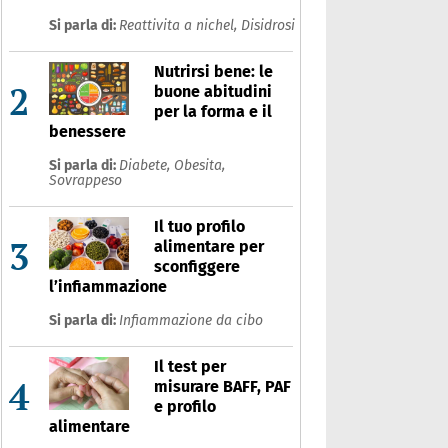
Si parla di:
Reattivita a nichel,
Disidrosi
Nutrirsi bene: le
2
buone abitudini
per la forma e il
benessere
Si parla di:
Diabete,
Obesita,
Sovrappeso
Il tuo profilo
3
alimentare per
sconfiggere
l’infiammazione
Si parla di:
Infiammazione da cibo
Il test per
4
misurare BAFF, PAF
e profilo
alimentare