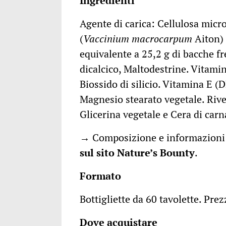
Ingredienti
Agente di carica: Cellulosa micro
(
Vaccinium macrocarpum
Aiton) 
equivalente a 25,2 g di bacche fr
dicalcico, Maltodestrine. Vitami
Biossido di silicio. Vitamina E (
Magnesio stearato vegetale. Rive
Glicerina vegetale e Cera di car
→ Composizione e informazioni 
sul
sito N
ature’s Bounty
.
Formato
Bottigliette da 60 tavolette. Prez
Dove acquistare