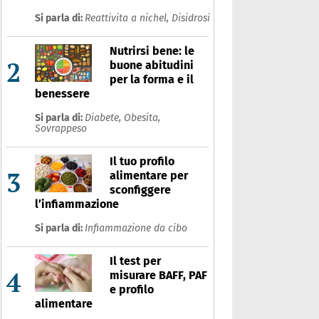
Si parla di:
Reattivita a nichel,
Disidrosi
Nutrirsi bene: le
2
buone abitudini
per la forma e il
benessere
Si parla di:
Diabete,
Obesita,
Sovrappeso
Il tuo profilo
3
alimentare per
sconfiggere
l’infiammazione
Si parla di:
Infiammazione da cibo
Il test per
4
misurare BAFF, PAF
e profilo
alimentare