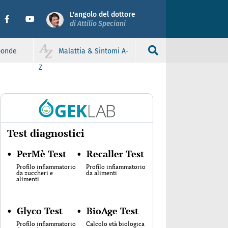
L'angolo del dottore
di Attilio Speciani
sponde
Malattia & Sintomi A-
Z
Test diagnostici
•
PerMè Test
•
Recaller Test
Profilo infiammatorio
Profilo infiammatorio
da zuccheri e
da alimenti
alimenti
•
Glyco Test
•
BioAge Test
Profilo infiammatorio
Calcolo età biologica