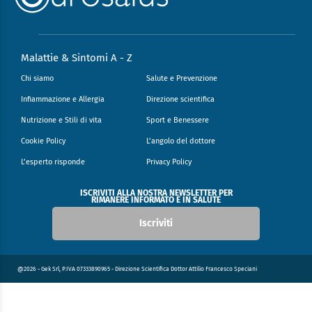
Malattie & Sintomi A - Z
Chi siamo
Salute e Prevenzione
Infiammazione e Allergia
Direzione scientifica
Nutrizione e Stili di vita
Sport e Benessere
Cookie Policy
L’angolo del dottore
L’esperto risponde
Privacy Policy
ISCRIVITI ALLA NOSTRA NEWSLETTER PER
RIMANERE INFORMATO E IN SALUTE
Iscriviti
@2026 - Gek Srl, P.IVA 07333890965 - Direzione Scientifica Dottor Attilio Francesco Speciani