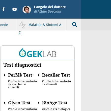
L'angolo del dottore
di Attilio Speciani
sponde
Malattia & Sintomi A-
Z
Test diagnostici
•
PerMè Test
•
Recaller Test
Profilo infiammatorio
Profilo infiammatorio
da zuccheri e
da alimenti
alimenti
•
Glyco Test
•
BioAge Test
Profilo infiammatorio
Calcolo età biologica