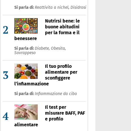
Si parla di:
Reattivita a nichel,
Disidrosi
Nutrirsi bene: le
2
buone abitudini
per la forma e il
benessere
Si parla di:
Diabete,
Obesita,
Sovrappeso
Il tuo profilo
3
alimentare per
sconfiggere
l’infiammazione
Si parla di:
Infiammazione da cibo
Il test per
4
misurare BAFF, PAF
e profilo
alimentare