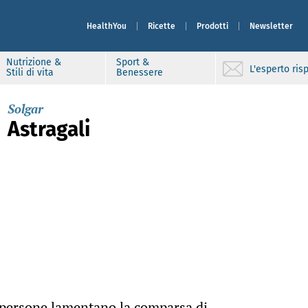
HealthYou
Ricette
Prodotti
Newsletter
Nutrizione &
Sport &
L'esperto ri
Stili di vita
Benessere
Solgar
Astragali
 persone lamentano la comparsa di