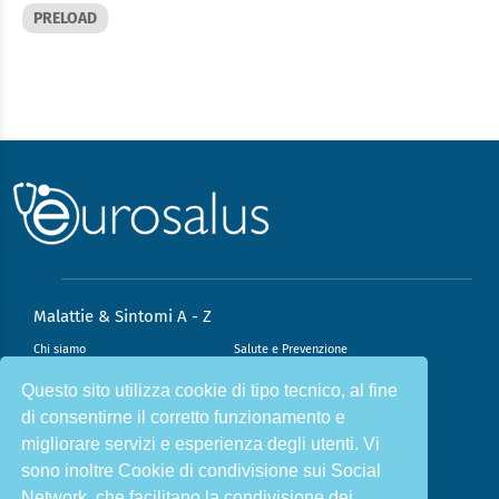
PRELOAD
Malattie & Sintomi A - Z
Chi siamo
Salute e Prevenzione
Infiammazione e Allergia
Direzione scientifica
Questo sito utilizza cookie di tipo tecnico, al fine
di consentirne il corretto funzionamento e
Nutrizione e Stili di vita
Sport e Benessere
migliorare servizi e esperienza degli utenti. Vi
Cookie Policy
L’angolo del dottore
sono inoltre Cookie di condivisione sui Social
L’esperto risponde
Privacy Policy
Network, che facilitano la condivisione dei