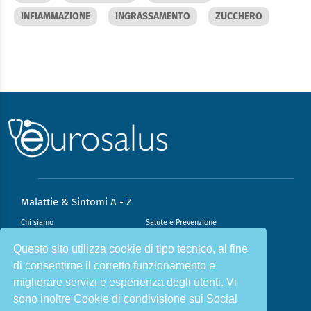
INFIAMMAZIONE
INGRASSAMENTO
ZUCCHERO
Malattie & Sintomi A - Z
Chi siamo
Salute e Prevenzione
Infiammazione e Allergia
Direzione scientifica
Questo sito utilizza cookie di tipo tecnico, al fine
di consentirne il corretto funzionamento e
Nutrizione e Stili di vita
Sport e Benessere
migliorare servizi e esperienza degli utenti. Vi
Cookie Policy
L’angolo del dottore
sono inoltre Cookie di condivisione sui Social
L’esperto risponde
Privacy Policy