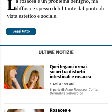
L
a rosacea è un problema benigno, ma
diffuso e spesso debilitante dal punto di
vista estetico e sociale.
Leggi tutto
ULTIME NOTIZIE
Quei legami ormai
sicuri tra disturbi
intestinali e rosacea
di Attilio Speciani
Acne Rosacea,
Colite,
Si parla di:
Dermatite Seborroica
Rosacea e