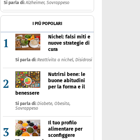
Si parla di:
Alzheimer,
Sovrappeso
I PIÚ POPOLARI
Nichel: falsi miti e
1
nuove strategie di
cura
Si parla di:
Reattivita a nichel,
Disidrosi
Nutrirsi bene: le
2
buone abitudini
per la forma e il
benessere
Si parla di:
Diabete,
Obesita,
Sovrappeso
Il tuo profilo
3
alimentare per
sconfiggere