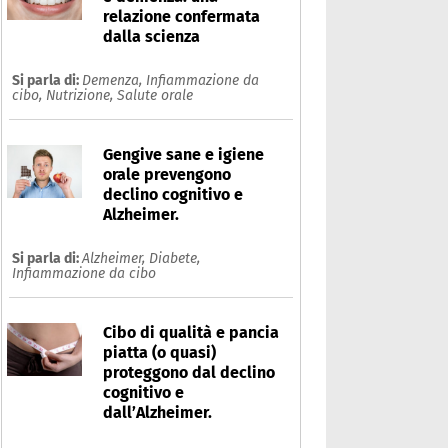
relazione confermata
dalla scienza
Si parla di:
Demenza,
Infiammazione da
cibo,
Nutrizione,
Salute orale
Gengive sane e igiene
orale prevengono
declino cognitivo e
Alzheimer.
Si parla di:
Alzheimer,
Diabete,
Infiammazione da cibo
llergia
Cibo di qualità e pancia
piatta (o quasi)
Che cos'è
Prodotti
proteggono dal declino
cognitivo e
Ultime notizie
Risposte dell'espert
dall’Alzheimer.