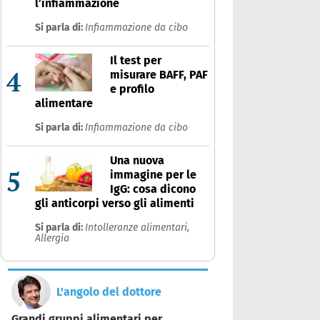
l’infiammazione
Si parla di:
Infiammazione da cibo
Il test per
4
misurare BAFF, PAF
e profilo
alimentare
Si parla di:
Infiammazione da cibo
Una nuova
5
immagine per le
IgG: cosa dicono
gli anticorpi verso gli alimenti
Si parla di:
Intolleranze alimentari,
Allergia
L'angolo del dottore
Grandi gruppi alimentari per