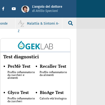
L'angolo del dottore
di Attilio Speciani
sponde
Malattia & Sintomi A-
Z
Test diagnostici
•
PerMè Test
•
Recaller Test
Profilo infiammatorio
Profilo infiammatorio
da zuccheri e
da alimenti
alimenti
•
Glyco Test
•
BioAge Test
Profilo infiammatorio
Calcolo età biologica
da zuccheri