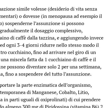
zione simile volesse (desiderio di vita senza
limentari) o dovesse (in menopausa ad esempio il
to) sospenderne l’assunzione si possono
e gradualmente il dosaggio complessivo,
ino di caffè dalla tazzina, e aggiungendo invece
 ed ogni 3-4 giorni ridurre nello stesso modo il
tro cucchiaino, fino ad arrivare nel giro di un
una miscela fatta da 1 cucchiaino di caffè e il
zine possono diventare solo 2 per una settimana,
na, fino a sospendere del tutto l’assunzione.
portare la parte enzimatica dell’organismo,
temporanea di Manganese, Cobalto, Litio,
in parti uguali di oxiprolinati) di cui prendere
ndo almeno 300 mg di Piridossina (vitamina B6) 2