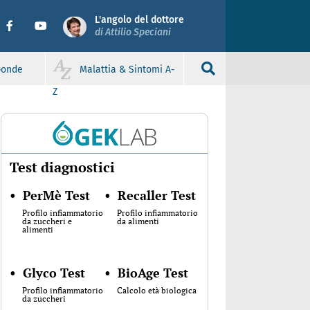
L'angolo del dottore
di Attilio Speciani
sponde
Malattia & Sintomi A-
Z
Test diagnostici
•
PerMè Test
•
Recaller Test
Profilo infiammatorio
Profilo infiammatorio
da zuccheri e
da alimenti
alimenti
•
Glyco Test
•
BioAge Test
Profilo infiammatorio
Calcolo età biologica
da zuccheri