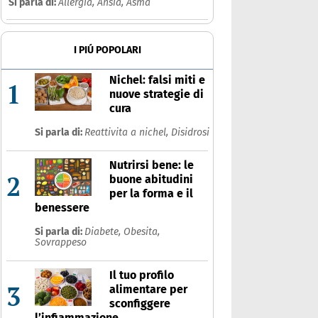
Si parla di:
Allergia,
Ansia,
Asma
I PIÚ POPOLARI
Nichel: falsi miti e
1
nuove strategie di
cura
Si parla di:
Reattivita a nichel,
Disidrosi
Nutrirsi bene: le
2
buone abitudini
per la forma e il
benessere
Si parla di:
Diabete,
Obesita,
Sovrappeso
Il tuo profilo
3
alimentare per
sconfiggere
l’infiammazione