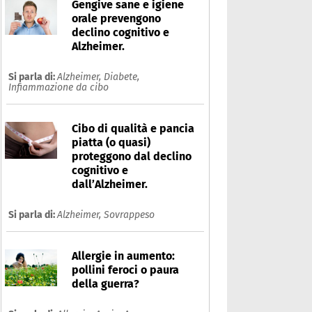
Gengive sane e igiene
orale prevengono
declino cognitivo e
Alzheimer.
Si parla di:
Alzheimer,
Diabete,
Infiammazione da cibo
Cibo di qualità e pancia
piatta (o quasi)
proteggono dal declino
cognitivo e
dall’Alzheimer.
Si parla di:
Alzheimer,
Sovrappeso
Allergie in aumento:
pollini feroci o paura
della guerra?