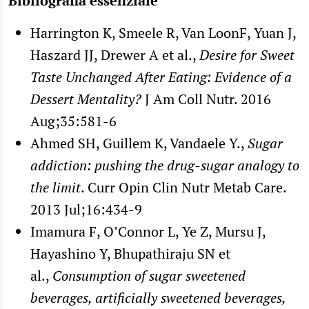
Bibliografia essenziale
Harrington K, Smeele R, Van LoonF, Yuan J,
Haszard JJ, Drewer A et al.,
Desire for Sweet
Taste Unchanged After Eating: Evidence of a
Dessert Mentality?
J Am Coll Nutr. 2016
Aug;35:581-6
Ahmed SH, Guillem K, Vandaele Y.,
Sugar
addiction: pushing the drug-sugar analogy to
the limit
. Curr Opin Clin Nutr Metab Care.
2013 Jul;16:434-9
Imamura F, O’Connor L, Ye Z, Mursu J,
Hayashino Y, Bhupathiraju SN et
al.,
Consumption of sugar sweetened
beverages, artificially sweetened beverages,