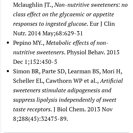
Mclaughlin JT.,
Non-nutritive sweeteners: no
class effect on the glycaemic or appetite
responses to ingested glucose
. Eur J Clin
Nutr. 2014 May;68:629-31
Pepino MY.,
Metabolic effects of non-
nutritive sweeteners
. Physiol Behav. 2015
Dec 1;152:450-5
Simon BR, Parte SD, Learman BS, Mori H,
Scheller EL, Cawthorn WP et al.,
Artificial
sweeteners stimulate adipogenesis and
suppress lipolysis independently of sweet
taste receptors
. J Biol Chem. 2013 Nov
8;288(45):32475-89.