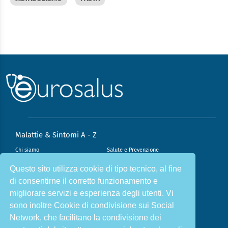
Malattie & Sintomi A - Z
Chi siamo
Salute e Prevenzione
Infiammazione e Allergia
Direzione scientifica
Questo sito utilizza cookie di tipo tecnico, al fine
di consentirne il corretto funzionamento e
Nutrizione e Stili di vita
Sport e Benessere
migliorare servizi e esperienza degli utenti. Vi
Cookie Policy
L’angolo del dottore
sono inoltre Cookie di condivisione sui Social
L’esperto risponde
Privacy Policy
Network, che facilitano la condivisione dei