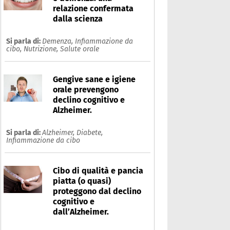
relazione confermata
dalla scienza
Si parla di:
Demenza,
Infiammazione da
cibo,
Nutrizione,
Salute orale
Gengive sane e igiene
orale prevengono
declino cognitivo e
Alzheimer.
Si parla di:
Alzheimer,
Diabete,
Infiammazione da cibo
Cibo di qualità e pancia
piatta (o quasi)
proteggono dal declino
cognitivo e
nfiammazione da cibo
dall’Alzheimer.