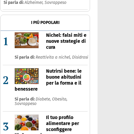
Si parla di:
Alzheimer,
Sovrappeso
Che cos'è
Prodotti
Ultime notizie
Risposte dell'espert
I PIÚ POPOLARI
Nichel: falsi miti e
1
nuove strategie di
cura
Si parla di:
Reattivita a nichel,
Disidrosi
Nutrirsi bene: le
2
buone abitudini
per la forma e il
benessere
Si parla di:
Diabete,
Obesita,
Sovrappeso
Il tuo profilo
3
alimentare per
sconfiggere