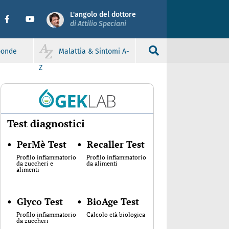
L'angolo del dottore
di Attilio Speciani
sponde
Malattia & Sintomi A-
Z
Test diagnostici
•
PerMè Test
•
Recaller Test
Profilo infiammatorio
Profilo infiammatorio
da zuccheri e
da alimenti
alimenti
•
Glyco Test
•
BioAge Test
Profilo infiammatorio
Calcolo età biologica
da zuccheri