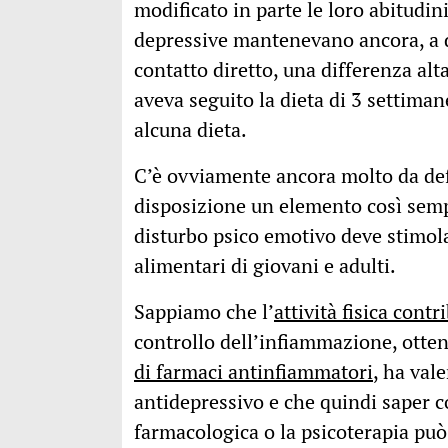
modificato in parte le loro abitudin
depressive mantenevano ancora, a di
contatto diretto, una differenza alt
aveva seguito la dieta di 3 settiman
alcuna dieta.
C’è ovviamente ancora molto da defi
disposizione un elemento così sempl
disturbo psico emotivo deve stimola
alimentari di giovani e adulti.
Sappiamo che l’
attività fisica cont
controllo dell’infiammazione, otte
di farmaci antinfiammatori
, ha val
antidepressivo e che quindi saper co
farmacologica o la psicoterapia può 