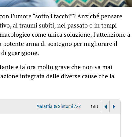
 con l’umore “sotto i tacchi”? Anziché pensare
vo, ai traumi subiti, nel passato o in tempi
armacologico come unica soluzione, l’attenzione a
 potente arma di sostegno per migliorare il
 di guarigione.
tante e talora molto grave che non va mai
azione integrata delle diverse cause che la
Malattia & Sintomi A-Z
1
di
2
I