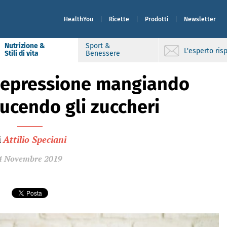
HealthYou
Ricette
Prodotti
Newsletter
Nutrizione &
Sport &
L'esperto ri
Stili di vita
Benessere
 depressione mangiando
ducendo gli zuccheri
i
Attilio Speciani
4 Novembre 2019