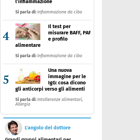
l’infiammazione
Si parla di:
Infiammazione da cibo
Il test per
4
misurare BAFF, PAF
e profilo
alimentare
Si parla di:
Infiammazione da cibo
Una nuova
5
immagine per le
IgG: cosa dicono
gli anticorpi verso gli alimenti
Si parla di:
Intolleranze alimentari,
Allergia
L'angolo del dottore
Grandi gruppi alimentari per