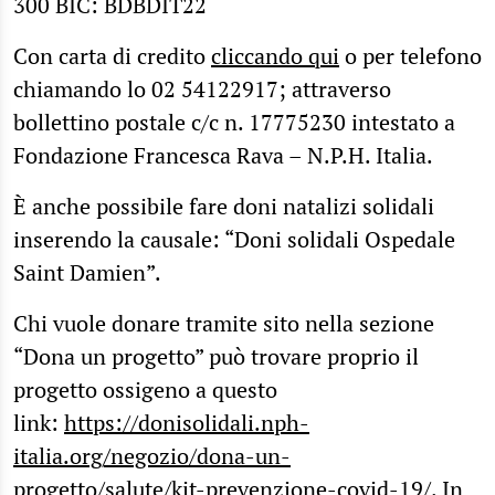
300 BIC: BDBDIT22
Con carta di credito
cliccando qui
o per telefono
chiamando lo 02 54122917; attraverso
bollettino postale c/c n. 17775230 intestato a
Fondazione Francesca Rava – N.P.H. Italia.
È anche possibile fare doni natalizi solidali
inserendo la causale: “Doni solidali Ospedale
Saint Damien”.
Chi vuole donare tramite sito nella sezione
“Dona un progetto” può trovare proprio il
progetto ossigeno a questo
link:
https://donisolidali.nph-
italia.org/negozio/dona-un-
progetto/salute/kit-prevenzione-covid-19/
. In