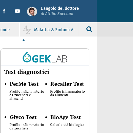
L'angolo del dottore
di Attilio Speciani
sponde
Malattia & Sintomi A-
Z
Test diagnostici
•
PerMè Test
•
Recaller Test
Profilo infiammatorio
Profilo infiammatorio
da zuccheri e
da alimenti
alimenti
•
Glyco Test
•
BioAge Test
Profilo infiammatorio
Calcolo età biologica
da zuccheri