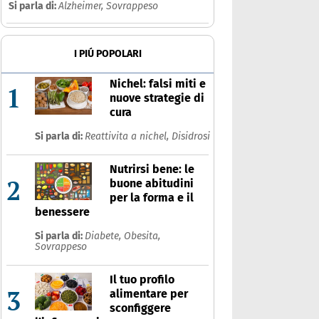
Si parla di:
Alzheimer,
Sovrappeso
I PIÚ POPOLARI
Nichel: falsi miti e
1
nuove strategie di
cura
Si parla di:
Reattivita a nichel,
Disidrosi
Nutrirsi bene: le
2
buone abitudini
per la forma e il
benessere
Si parla di:
Diabete,
Obesita,
Sovrappeso
Il tuo profilo
3
alimentare per
sconfiggere