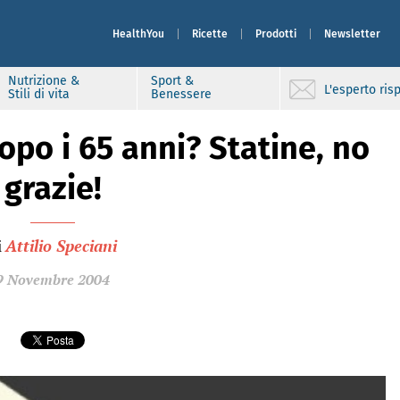
HealthYou
Ricette
Prodotti
Newsletter
Nutrizione &
Sport &
L'esperto ri
Stili di vita
Benessere
opo i 65 anni? Statine, no
grazie!
i
Attilio Speciani
9 Novembre 2004