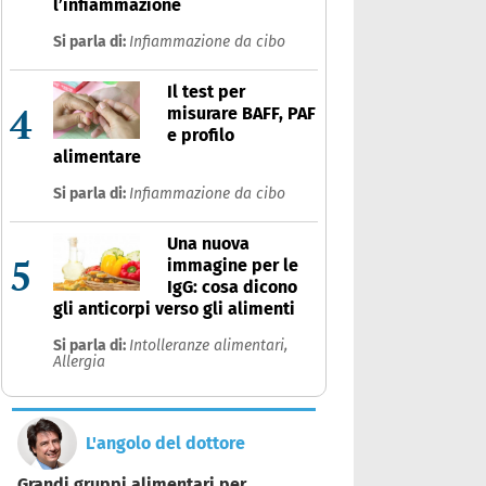
l’infiammazione
Si parla di:
Infiammazione da cibo
Il test per
4
misurare BAFF, PAF
e profilo
alimentare
Si parla di:
Infiammazione da cibo
Una nuova
5
immagine per le
IgG: cosa dicono
gli anticorpi verso gli alimenti
Si parla di:
Intolleranze alimentari,
Allergia
L'angolo del dottore
Grandi gruppi alimentari per