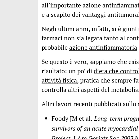
all’importante azione antinfiammato
e a scapito dei vantaggi antitumoral
Negli ultimi anni, infatti, si è giun
farmaci non sia legata tanto al contr
probabile
azione antinfiammatoria
Se questo è vero, sappiamo che esis
risultato: un po’ di
dieta che control
attività fisica
, pratica che sempre f
controlla altri aspetti del metabo
Altri lavori recenti pubblicati sullo
Foody JM et al.
Long-term progno
survivors of an acute myocardial
Project.
J Am Geriatr Soc
2003 Ju