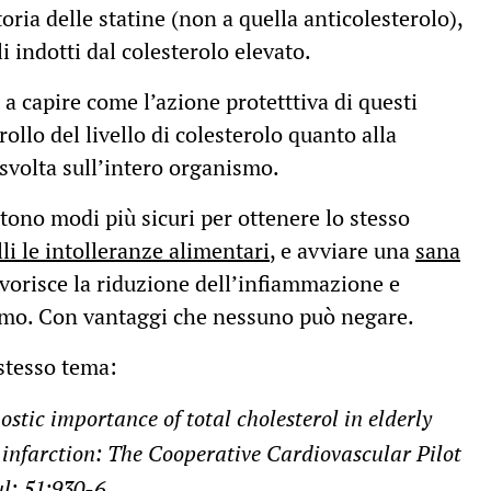
ria delle statine (non a quella anticolesterolo),
i indotti dal colesterolo elevato.
ti a capire come l’azione protetttiva di questi
ollo del livello di colesterolo quanto alla
svolta sull’intero organismo.
tono modi più sicuri per ottenere lo stesso
li le intolleranze alimentari
, e avviare una
sana
avorisce la riduzione dell’infiammazione e
lismo. Con vantaggi che nessuno può negare.
 stesso tema:
stic importance of total cholesterol in elderly
 infarction: The Cooperative Cardiovascular Pilot
l; 51:930-6.