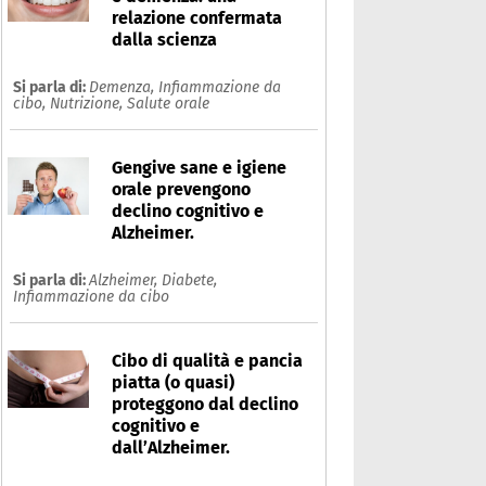
relazione confermata
dalla scienza
Si parla di:
Demenza,
Infiammazione da
cibo,
Nutrizione,
Salute orale
Gengive sane e igiene
orale prevengono
declino cognitivo e
Alzheimer.
Si parla di:
Alzheimer,
Diabete,
Infiammazione da cibo
Cibo di qualità e pancia
piatta (o quasi)
proteggono dal declino
cognitivo e
dall’Alzheimer.