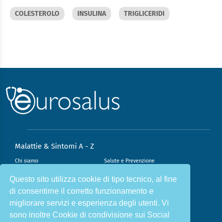
COLESTEROLO
INSULINA
TRIGLICERIDI
Malattie & Sintomi A - Z
Chi siamo
Salute e Prevenzione
Infiammazione e Allergia
Direzione scientifica
Questo sito utilizza cookie di tipo tecnico, al fine
di consentirne il corretto funzionamento e
Nutrizione e Stili di vita
Sport e Benessere
migliorare servizi e esperienza degli utenti. Vi
Cookie Policy
L’angolo del dottore
sono inoltre Cookie di condivisione sui Social
L’esperto risponde
Privacy Policy