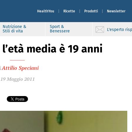
HealthYou
Ricette
Prodotti
Newsletter
Nutrizione &
Sport &
L'esperto ri
Stili di vita
Benessere
 l’età media è 19 anni
i
Attilio Speciani
19 Maggio 2011