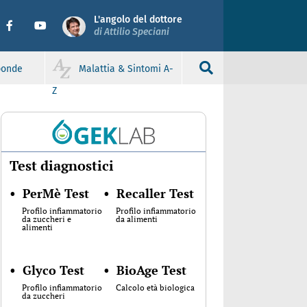
L'angolo del dottore
di Attilio Speciani
sponde
Malattia & Sintomi A-
Z
Test diagnostici
•
PerMè Test
•
Recaller Test
Profilo infiammatorio
Profilo infiammatorio
da zuccheri e
da alimenti
alimenti
•
Glyco Test
•
BioAge Test
Profilo infiammatorio
Calcolo età biologica
da zuccheri