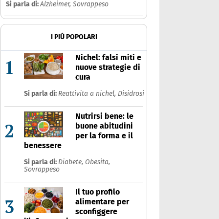
Si parla di:
Alzheimer,
Sovrappeso
I PIÚ POPOLARI
Nichel: falsi miti e
1
nuove strategie di
cura
Si parla di:
Reattivita a nichel,
Disidrosi
Nutrirsi bene: le
2
buone abitudini
per la forma e il
benessere
Si parla di:
Diabete,
Obesita,
Sovrappeso
Il tuo profilo
3
alimentare per
sconfiggere