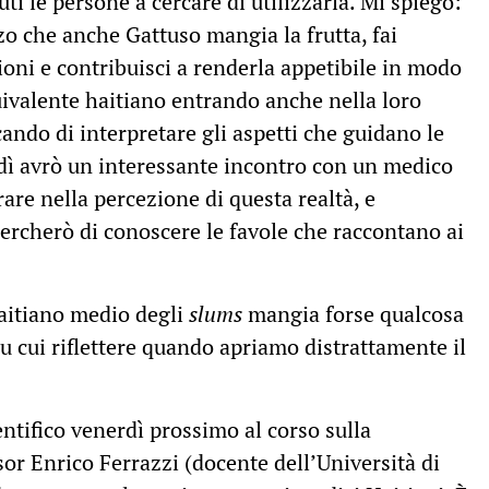
i le persone a cercare di utilizzarla. Mi spiego:
zzo che anche Gattuso mangia la frutta, fai
ioni e contribuisci a renderla appetibile in modo
valente haitiano entrando anche nella loro
cando di interpretare gli aspetti che guidano le
edì avrò un interessante incontro con un medico
rare nella percezione di questa realtà, e
cercherò di conoscere le favole che raccontano ai
haitiano medio degli
slums
mangia forse qualcosa
u cui riflettere quando apriamo distrattamente il
ntifico venerdì prossimo al corso sulla
sor Enrico Ferrazzi (docente dell’Università di