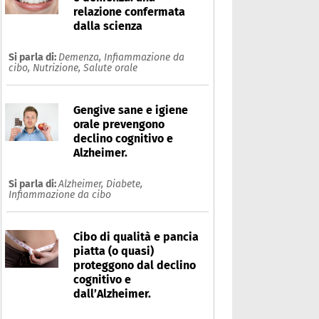
relazione confermata
dalla scienza
Si parla di:
Demenza,
Infiammazione da
cibo,
Nutrizione,
Salute orale
Gengive sane e igiene
orale prevengono
declino cognitivo e
Alzheimer.
Si parla di:
Alzheimer,
Diabete,
Infiammazione da cibo
Cibo di qualità e pancia
piatta (o quasi)
proteggono dal declino
cognitivo e
dall’Alzheimer.