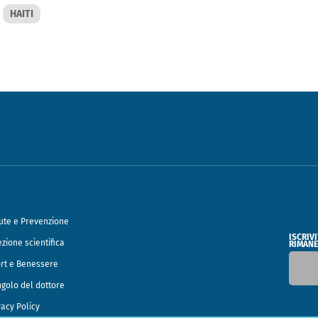
HAITI
ute e Prevenzione
ISCRIV
ezione scientifica
RIMANE
rt e Benessere
ngolo del dottore
vacy Policy