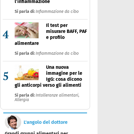
l’infiammazione
Si parla di:
Infiammazione da cibo
Il test per
4
misurare BAFF, PAF
e profilo
alimentare
Si parla di:
Infiammazione da cibo
Una nuova
5
immagine per le
IgG: cosa dicono
gli anticorpi verso gli alimenti
Si parla di:
Intolleranze alimentari,
Allergia
L'angolo del dottore
Grandi gruppi alimentari per