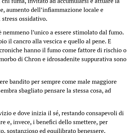
in chi fuma, invitato ad accumularsi e attuare la
le, aumento dell’infiammazione locale e
 stress ossidativo.
n è nemmeno l’unico a essere stimolato dal fumo.
pio il cancro alla vescica e quello al pene. E
croniche hanno il fumo come fattore di rischio o
 morbo di Chron e idrosadenite suppurativa sono
sere bandito per sempre come male maggiore
embra sbagliato pensare la stessa cosa, ad
 vizio e dove inizia il sé, restando consapevoli di
re e, invece, i benefici dello smettere, per
, sostanzioso ed equilibrato benessere.