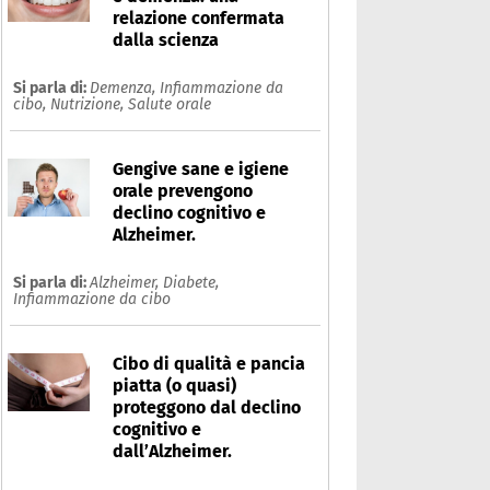
relazione confermata
dalla scienza
Si parla di:
Demenza,
Infiammazione da
cibo,
Nutrizione,
Salute orale
Gengive sane e igiene
orale prevengono
declino cognitivo e
Alzheimer.
Si parla di:
Alzheimer,
Diabete,
Infiammazione da cibo
Cibo di qualità e pancia
piatta (o quasi)
proteggono dal declino
cognitivo e
dall’Alzheimer.