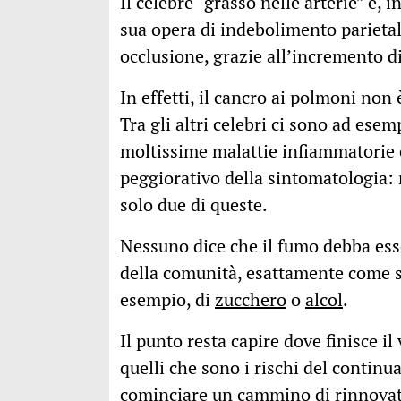
Il celebre “grasso nelle arterie” è, 
sua opera di indebolimento parieta
occlusione, grazie all’incremento di
In effetti, il cancro ai polmoni no
Tra gli altri celebri ci sono ad esem
moltissime malattie infiammatorie 
peggiorativo della sintomatologia:
solo due di queste.
Nessuno dice che il fumo debba es
della comunità, esattamente come s
esempio, di
zucchero
o
alcol
.
Il punto resta capire dove finisce il
quelli che sono i rischi del continua
cominciare un cammino di rinnovato