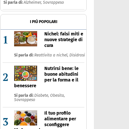
Si parla di:
Alzheimer,
Sovrappeso
I PIÚ POPOLARI
Nichel: falsi miti e
1
nuove strategie di
cura
Si parla di:
Reattivita a nichel,
Disidrosi
Nutrirsi bene: le
2
buone abitudini
per la forma e il
benessere
Si parla di:
Diabete,
Obesita,
Sovrappeso
Il tuo profilo
3
alimentare per
sconfiggere