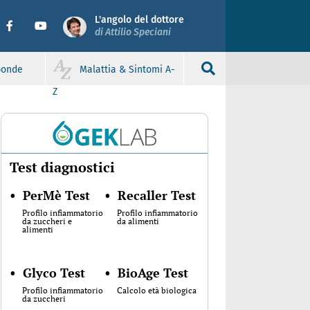
L'angolo del dottore
di Attilio Speciani
sponde
Malattia & Sintomi A-
Z
Test diagnostici
•
PerMè Test
•
Recaller Test
Profilo infiammatorio
Profilo infiammatorio
da zuccheri e
da alimenti
alimenti
•
Glyco Test
•
BioAge Test
Profilo infiammatorio
Calcolo età biologica
da zuccheri