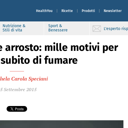
HealthYou
Ricette
Prodotti
Newsletter
Nutrizione &
Sport &
L'esperto ri
Stili di vita
Benessere
 arrosto: mille motivi per
subito di fumare
hela Carola Speciani
5 Settembre 2015