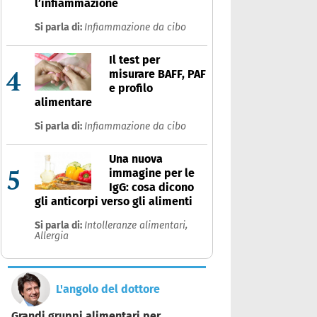
l’infiammazione
Si parla di:
Infiammazione da cibo
Il test per
4
misurare BAFF, PAF
e profilo
alimentare
Si parla di:
Infiammazione da cibo
Una nuova
5
immagine per le
IgG: cosa dicono
gli anticorpi verso gli alimenti
Si parla di:
Intolleranze alimentari,
Allergia
L'angolo del dottore
Grandi gruppi alimentari per