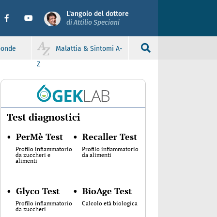
L'angolo del dottore
di Attilio Speciani
sponde
Malattia & Sintomi A-
Z
Test diagnostici
•
PerMè Test
•
Recaller Test
Profilo infiammatorio
Profilo infiammatorio
da zuccheri e
da alimenti
alimenti
•
Glyco Test
•
BioAge Test
Profilo infiammatorio
Calcolo età biologica
da zuccheri