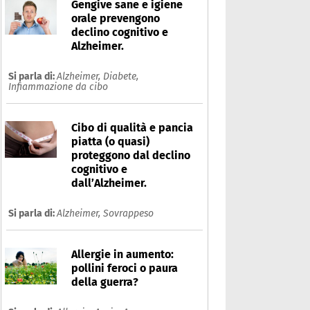
Gengive sane e igiene
orale prevengono
declino cognitivo e
Alzheimer.
Si parla di:
Alzheimer,
Diabete,
Infiammazione da cibo
Cibo di qualità e pancia
piatta (o quasi)
proteggono dal declino
cognitivo e
dall’Alzheimer.
Si parla di:
Alzheimer,
Sovrappeso
Allergie in aumento:
pollini feroci o paura
della guerra?