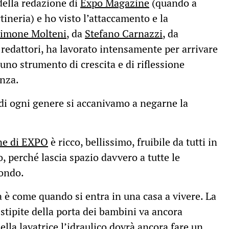
della redazione di
Expo Magazine
(quando a
tineria) e ho visto l’attaccamento e la
imone Molteni
, da
Stefano Carnazzi
, da
ri redattori, ha lavorato intensamente per arrivare
 uno strumento di crescita e di riflessione
nza.
 di ogni genere si accanivamo a negarne la
ne di EXPO
è ricco, bellissimo, fruibile da tutti in
, perché lascia spazio davvero a tutte le
mondo.
ma è come quando si entra in una casa a vivere. La
 stipite della porta dei bambini va ancora
ella lavatrice l’idraulico dovrà ancora fare un