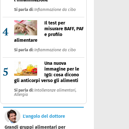
Si parla di:
Infiammazione da cibo
Il test per
4
misurare BAFF, PAF
e profilo
alimentare
Si parla di:
Infiammazione da cibo
Una nuova
5
immagine per le
IgG: cosa dicono
gli anticorpi verso gli alimenti
Si parla di:
Intolleranze alimentari,
Allergia
L'angolo del dottore
Grandi gruppi alimentari per