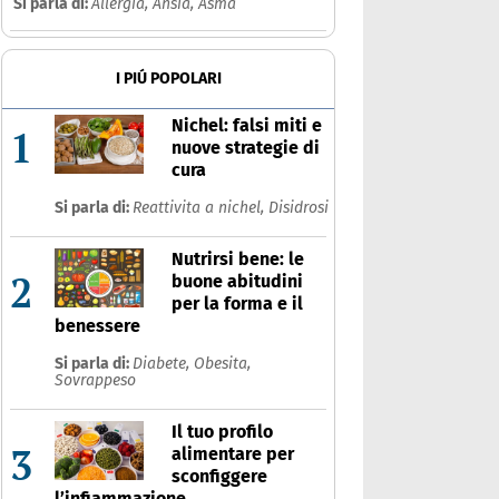
Si parla di:
Allergia,
Ansia,
Asma
I PIÚ POPOLARI
Nichel: falsi miti e
1
nuove strategie di
cura
Si parla di:
Reattivita a nichel,
Disidrosi
Nutrirsi bene: le
2
buone abitudini
per la forma e il
benessere
Si parla di:
Diabete,
Obesita,
Sovrappeso
Il tuo profilo
3
alimentare per
sconfiggere
l’infiammazione