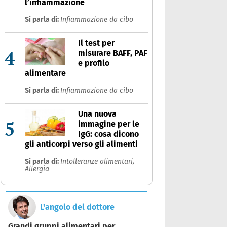
l’infiammazione
Si parla di:
Infiammazione da cibo
Il test per
4
misurare BAFF, PAF
e profilo
alimentare
Si parla di:
Infiammazione da cibo
Una nuova
5
immagine per le
IgG: cosa dicono
gli anticorpi verso gli alimenti
Si parla di:
Intolleranze alimentari,
Allergia
L'angolo del dottore
Grandi gruppi alimentari per