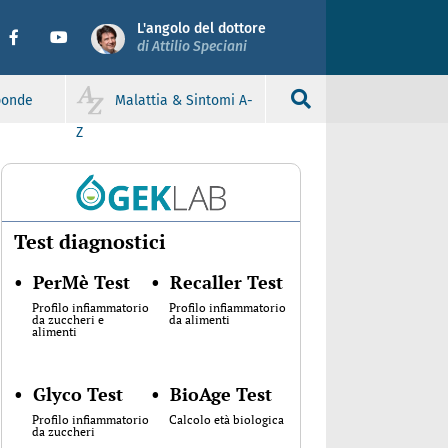
L'angolo del dottore
di Attilio Speciani
sponde
Malattia & Sintomi A-
Z
Test diagnostici
•
PerMè Test
•
Recaller Test
Profilo infiammatorio
Profilo infiammatorio
da zuccheri e
da alimenti
alimenti
•
Glyco Test
•
BioAge Test
Profilo infiammatorio
Calcolo età biologica
da zuccheri