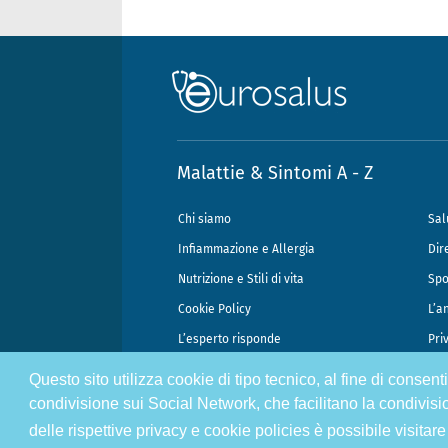
Malattie & Sintomi A - Z
Chi siamo
Sal
Infiammazione e Allergia
Dir
Nutrizione e Stili di vita
Spo
Cookie Policy
L’a
L’esperto risponde
Pri
Questo sito utilizza cookie di tipo tecnico, al fine di consen
@2026 - Gek Srl, P.IVA 07333890965 - Direzione Scientifica Dottor Attili
condivisione sui Social Network, che facilitano la condivisi
delle rispettive privacy e cookie policies è possibile visitare