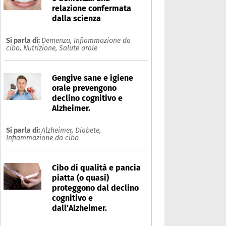
relazione confermata
dalla scienza
Si parla di:
Demenza,
Infiammazione da
cibo,
Nutrizione,
Salute orale
Gengive sane e igiene
orale prevengono
declino cognitivo e
Alzheimer.
Si parla di:
Alzheimer,
Diabete,
Infiammazione da cibo
Cibo di qualità e pancia
piatta (o quasi)
proteggono dal declino
cognitivo e
dall’Alzheimer.