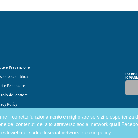
ute e Prevenzione
ISCRIV
ezione scientifica
RIMANE
rt e Benessere
ngolo del dottore
vacy Policy
tirne il corretto funzionamento e migliorare servizi e esperienza d
o Francesco Speciani
one dei contenuti del sito attraverso social network quali Facebo
 i siti web dei suddetti social network.
cookie policy