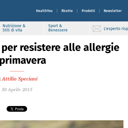
HealthYou
Ricette
Prodotti
Newsletter
Nutrizione &
Sport &
L'esperto ri
Stili di vita
Benessere
per resistere alle allergie
 primavera
i
Attilio Speciani
30 Aprile 2015