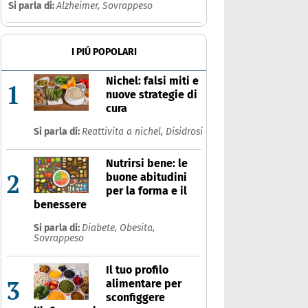
Si parla di:
Alzheimer,
Sovrappeso
I PIÚ POPOLARI
Nichel: falsi miti e
1
nuove strategie di
cura
Si parla di:
Reattivita a nichel,
Disidrosi
Nutrirsi bene: le
2
buone abitudini
per la forma e il
benessere
Si parla di:
Diabete,
Obesita,
Sovrappeso
Il tuo profilo
3
alimentare per
sconfiggere