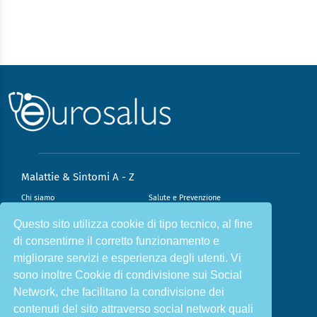
Malattie & Sintomi A - Z
Chi siamo
Salute e Prevenzione
Infiammazione e Allergia
Direzione scientifica
Questo sito utilizza cookie di tipo tecnico, al fine
di consentirne il corretto funzionamento e
Nutrizione e Stili di vita
Sport e Benessere
migliorare servizi e esperienza degli utenti. Vi
Cookie Policy
L’angolo del dottore
sono inoltre Cookie di condivisione sui Social
L’esperto risponde
Privacy Policy
Network, che facilitano la condivisione dei
contenuti del sito attraverso social network quali
ISCRIVITI ALLA NOSTRA NEWSLETTER PER