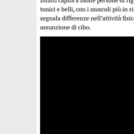
Infatti capita a molte persone di ri
tonici e belli, con i muscoli più i
segnala differenze nell’attività fis
assunzione di cibo.