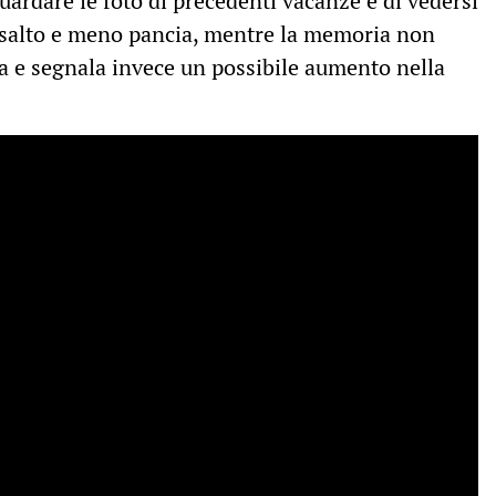
guardare le foto di precedenti vacanze e di vedersi
n risalto e meno pancia, mentre la memoria non
ica e segnala invece un possibile aumento nella