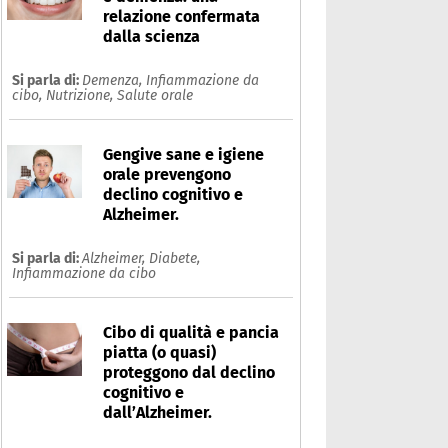
relazione confermata
dalla scienza
Si parla di:
Demenza,
Infiammazione da
cibo,
Nutrizione,
Salute orale
Gengive sane e igiene
orale prevengono
declino cognitivo e
Alzheimer.
Si parla di:
Alzheimer,
Diabete,
nsonnia
Infiammazione da cibo
Che cos'è
Prodotti
Cibo di qualità e pancia
piatta (o quasi)
Ultime notizie
Risposte dell'espert
proteggono dal declino
cognitivo e
dall’Alzheimer.