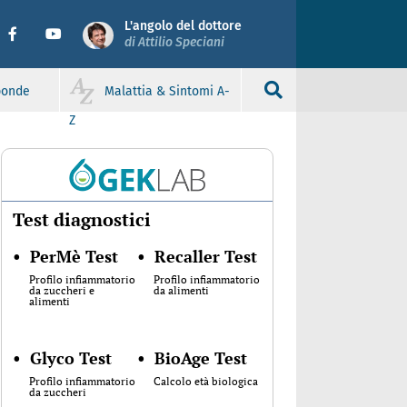
L'angolo del dottore
di Attilio Speciani
sponde
Malattia & Sintomi A-
Z
Test diagnostici
•
PerMè Test
•
Recaller Test
Profilo infiammatorio
Profilo infiammatorio
da zuccheri e
da alimenti
alimenti
•
Glyco Test
•
BioAge Test
Profilo infiammatorio
Calcolo età biologica
da zuccheri