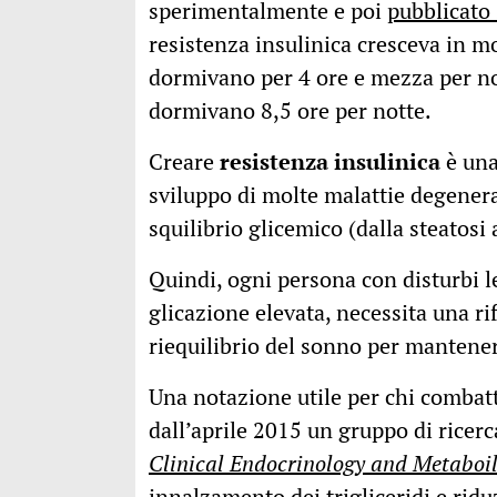
sperimentalmente e poi
pubblicato
resistenza insulinica cresceva in mo
dormivano per 4 ore e mezza per not
dormivano 8,5 ore per notte.
Creare
resistenza insulinica
è una
sviluppo di molte malattie degenera
squilibrio glicemico (dalla steatosi 
Quindi, ogni persona con disturbi le
glicazione elevata, necessita una rif
riequilibrio del sonno per mantener
Una notazione utile per chi combatte
dall’aprile 2015 un gruppo di ricerc
Clinical Endocrinology and Metaboi
innalzamento dei trigliceridi e rid