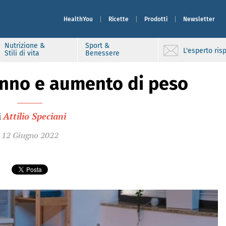
HealthYou
Ricette
Prodotti
Newsletter
Nutrizione &
Sport &
L'esperto ri
Stili di vita
Benessere
nno e aumento di peso
i
Attilio Speciani
12 Giugno 2022