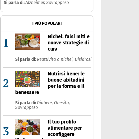
Si parla di:
Alzheimer,
Sovrappeso
I PIÚ POPOLARI
Nichel: falsi miti e
1
nuove strategie di
cura
Si parla di:
Reattivita a nichel,
Disidrosi
Nutrirsi bene: le
2
buone abitudini
per la forma e il
benessere
Si parla di:
Diabete,
Obesita,
Sovrappeso
Il tuo profilo
3
alimentare per
sconfiggere