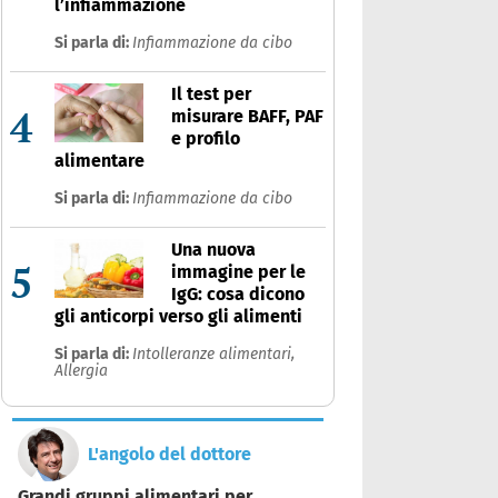
l’infiammazione
Si parla di:
Infiammazione da cibo
Il test per
4
misurare BAFF, PAF
e profilo
alimentare
Si parla di:
Infiammazione da cibo
Una nuova
5
immagine per le
IgG: cosa dicono
gli anticorpi verso gli alimenti
Si parla di:
Intolleranze alimentari,
Allergia
L'angolo del dottore
Grandi gruppi alimentari per