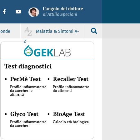
L'angolo del dottore
di Attilio Speciani
sponde
Malattia & Sintomi A-
Z
Test diagnostici
•
PerMè Test
•
Recaller Test
Profilo infiammatorio
Profilo infiammatorio
da zuccheri e
da alimenti
alimenti
•
Glyco Test
•
BioAge Test
Profilo infiammatorio
Calcolo età biologica
da zuccheri