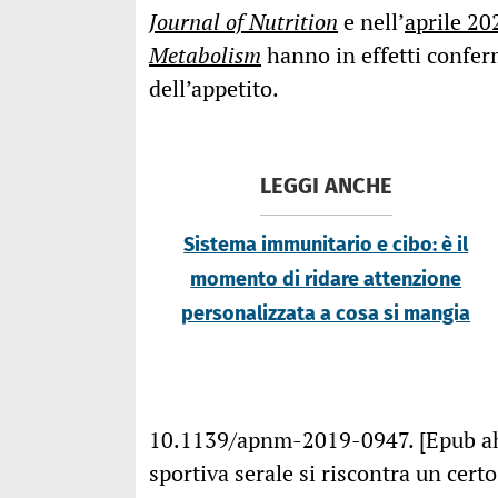
Journal of Nutrition
e nell’
aprile 20
Metabolism
hanno in effetti conferma
dell’appetito.
LEGGI ANCHE
Sistema immunitario e cibo: è il
momento di ridare attenzione
personalizzata a cosa si mangia
10.1139/apnm-2019-0947. [Epub ahea
sportiva serale si riscontra un cer