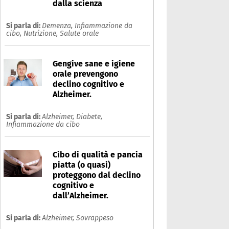
dalla scienza
Si parla di:
Demenza,
Infiammazione da
cibo,
Nutrizione,
Salute orale
Gengive sane e igiene
orale prevengono
declino cognitivo e
Alzheimer.
Si parla di:
Alzheimer,
Diabete,
Infiammazione da cibo
Cibo di qualità e pancia
piatta (o quasi)
proteggono dal declino
cognitivo e
nfiammazione da cibo
dall’Alzheimer.
Si parla di:
Alzheimer,
Sovrappeso
Che cos'è
Prodotti