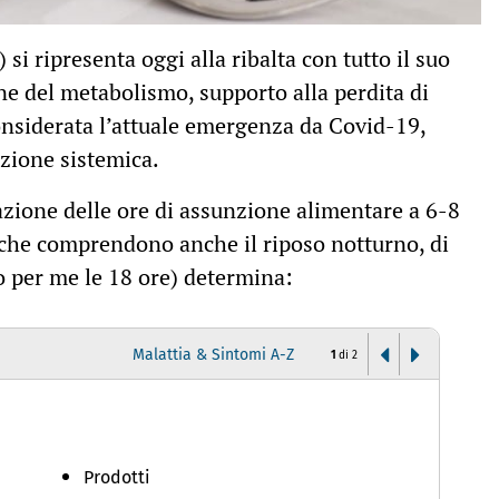
) si ripresenta oggi alla ribalta con tutto il suo
one del metabolismo, supporto alla perdita di
onsiderata l’attuale emergenza da Covid-19,
zione sistemica.
azione delle ore di assunzione alimentare a 6-8
 che comprendono anche il riposo notturno, di
co per me le 18 ore) determina:
Malattia & Sintomi A-Z
1
di
2
I
Prodotti