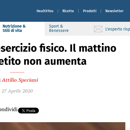
HealthYou
Ricette
Prodotti
Newsletter
Nutrizione &
Sport &
L'esperto ri
Stili di vita
Benessere
ercizio fisico. Il mattino
etito non aumenta
i
Attilio Speciani
27 Aprile 2020
ndividi