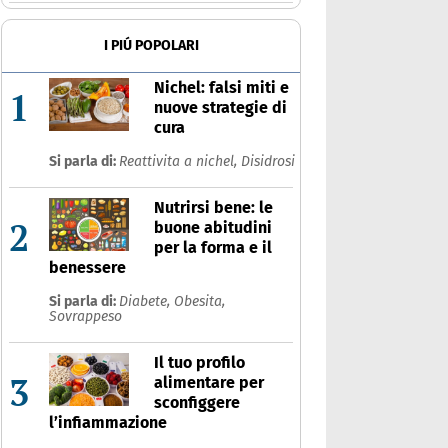
Ultime notizie
Risposte dell'espert
I PIÚ POPOLARI
Nichel: falsi miti e
1
nuove strategie di
cura
Si parla di:
Reattivita a nichel,
Disidrosi
Nutrirsi bene: le
2
buone abitudini
per la forma e il
benessere
Si parla di:
Diabete,
Obesita,
Sovrappeso
Il tuo profilo
3
alimentare per
sconfiggere
l’infiammazione