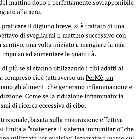
o del mattino dopo è perfettamente sovrapponibile
giato alla sera.
raticare il digiuno breve, si è trattato di una
ettavo di svegliarmi il mattino successivo con
sentivo, una volta iniziato a mangiare la mia
e impulso ad aumentare le quantità.
i più se si stanno utilizzando i cibi adatti al
ta compreso cioè (attraverso un
PerMè, un
 siano gli alimenti che generano infiammazione e
roduzione. Come se la riduzione infiammatoria
smi di ricerca eccessiva di cibo.
trizionale, basata sulla misurazione effettiva
si limita a “sostenere il sistema immunitario” che
ene utilizzata per qualsiasi integratore messo sul