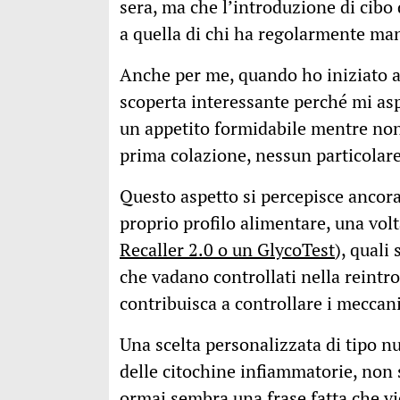
sera, ma che l’introduzione di cib
a quella di chi ha regolarmente man
Anche per me, quando ho iniziato a p
scoperta interessante perché mi asp
un appetito formidabile mentre non 
prima colazione, nessun particolar
Questo aspetto si percepisce ancora d
proprio profilo alimentare, una vol
Recaller 2.0 o un GlycoTest
), quali
che vadano controllati nella reint
contribuisca a controllare i meccani
Una scelta personalizzata di tipo nu
delle citochine infiammatorie, non 
ormai sembra una frase fatta che vi