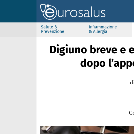
Salute &
Infiammazione
Prevenzione
& Allergia
Digiuno breve e es
dopo l’app
d
Co