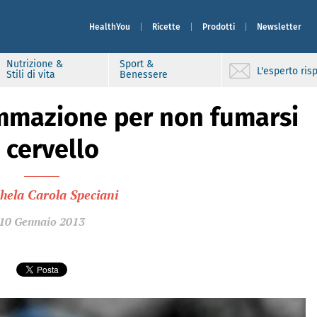
HealthYou
Ricette
Prodotti
Newsletter
Nutrizione &
Sport &
L'esperto ri
Stili di vita
Benessere
ammazione per non fumarsi
l cervello
hela Carola Speciani
10 Gennaio 2013