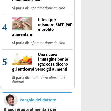
Si parla di:
Infiammazione da cibo
Il test per
4
misurare BAFF, PAF
e profilo
alimentare
Si parla di:
Infiammazione da cibo
Una nuova
5
immagine per le
IgG: cosa dicono
gli anticorpi verso gli alimenti
Si parla di:
Intolleranze alimentari,
Allergia
L'angolo del dottore
Grandi gruppi alimentari per