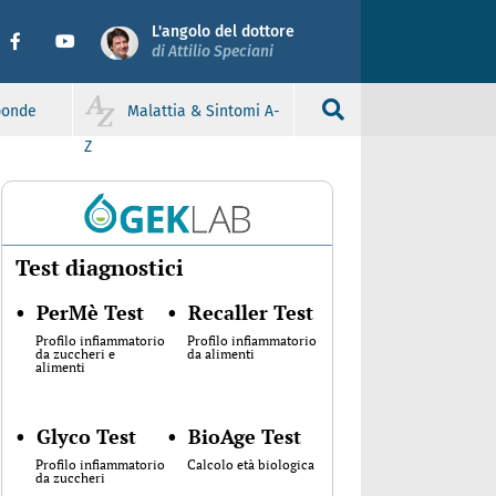
L'angolo del dottore
di Attilio Speciani
sponde
Malattia & Sintomi A-
Z
Test diagnostici
•
PerMè Test
•
Recaller Test
Profilo infiammatorio
Profilo infiammatorio
da zuccheri e
da alimenti
alimenti
•
Glyco Test
•
BioAge Test
Profilo infiammatorio
Calcolo età biologica
da zuccheri