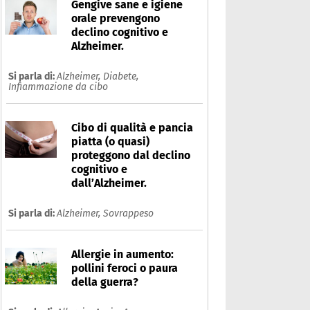
Gengive sane e igiene
orale prevengono
declino cognitivo e
Alzheimer.
Si parla di:
Alzheimer,
Diabete,
Infiammazione da cibo
Cibo di qualità e pancia
piatta (o quasi)
proteggono dal declino
cognitivo e
dall’Alzheimer.
nsia
Si parla di:
Alzheimer,
Sovrappeso
Che cos'è
Prodotti
Allergie in aumento:
pollini feroci o paura
Ultime notizie
Risposte dell'espert
della guerra?