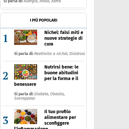
Si parla di:
Allergia,
Ansia,
Asma
I PIÚ POPOLARI
Nichel: falsi miti e
1
nuove strategie di
cura
Si parla di:
Reattivita a nichel,
Disidrosi
Nutrirsi bene: le
2
buone abitudini
per la forma e il
benessere
Si parla di:
Diabete,
Obesita,
Sovrappeso
Il tuo profilo
3
alimentare per
sconfiggere
l’infiammazione