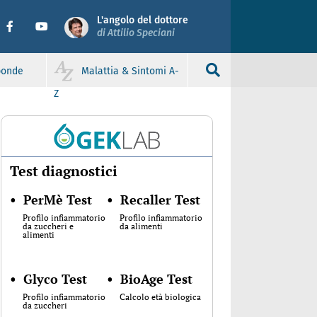
L'angolo del dottore
di Attilio Speciani
sponde
Malattia & Sintomi A-
Z
Test diagnostici
•
PerMè Test
•
Recaller Test
Profilo infiammatorio
Profilo infiammatorio
da zuccheri e
da alimenti
alimenti
•
Glyco Test
•
BioAge Test
Profilo infiammatorio
Calcolo età biologica
da zuccheri