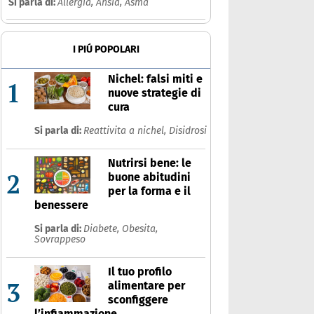
Si parla di:
Allergia,
Ansia,
Asma
I PIÚ POPOLARI
Nichel: falsi miti e
1
nuove strategie di
cura
Si parla di:
Reattivita a nichel,
Disidrosi
Nutrirsi bene: le
2
buone abitudini
per la forma e il
benessere
Si parla di:
Diabete,
Obesita,
Sovrappeso
Il tuo profilo
3
alimentare per
sconfiggere
l’infiammazione