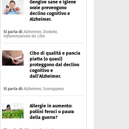
Gengive sane e igiene
orale prevengono
declino cognitivo e
Alzheimer.
Si parla di:
Alzheimer,
Diabete,
Infiammazione da cibo
Cibo di qualità e pancia
piatta (o quasi)
proteggono dal declino
cognitivo e
dall’Alzheimer.
Si parla di:
Alzheimer,
Sovrappeso
iabete
Allergie in aumento:
Che cos'è
Prodotti
pollini feroci o paura
della guerra?
Ultime notizie
Risposte dell'espert