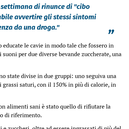
settimana di rinunce di "cibo
bile avvertire gli stessi sintomi
enza da una droga."
”
 educate le cavie in modo tale che fossero in
 di suoni per due diverse bevande zuccherate, una
o state divise in due gruppi: uno seguiva una
i grassi saturi, con il 150% in più di calorie, in
n alimenti sani è stato quello di rifiutare la
o di riferimento.
ssi e zuccheri, oltre ad essere ingrassati di più del