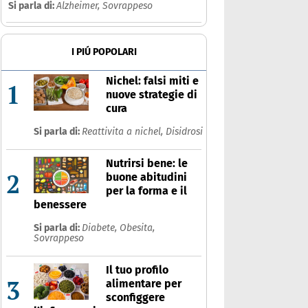
Si parla di:
Alzheimer,
Sovrappeso
Ultime notizie
Risposte dell'espert
I PIÚ POPOLARI
Nichel: falsi miti e
1
nuove strategie di
cura
Si parla di:
Reattivita a nichel,
Disidrosi
Nutrirsi bene: le
2
buone abitudini
per la forma e il
benessere
Si parla di:
Diabete,
Obesita,
Sovrappeso
Il tuo profilo
3
alimentare per
sconfiggere