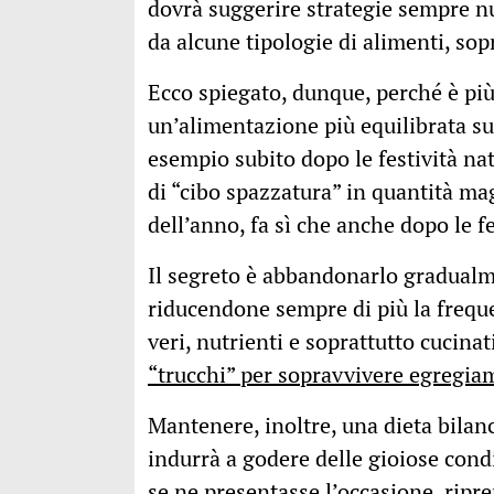
dovrà suggerire strategie sempre nuo
da alcune tipologie di alimenti, sop
Ecco spiegato, dunque, perché è più 
un’alimentazione più equilibrata s
esempio subito dopo le festività nat
di “cibo spazzatura” in quantità mag
dell’anno, fa sì che anche dopo le fe
Il segreto è abbandonarlo gradualme
riducendone sempre di più la frequ
veri, nutrienti e soprattutto cucina
“trucchi” per sopravvivere egregiam
Mantenere, inoltre, una dieta bilanc
indurrà a godere delle gioiose cond
se ne presentasse l’occasione, ripr