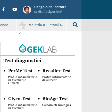
L'angolo del dottore
di Attilio Speciani
sponde
Malattia & Sintomi A-
Z
Test diagnostici
•
PerMè Test
•
Recaller Test
Profilo infiammatorio
Profilo infiammatorio
da zuccheri e
da alimenti
alimenti
•
Glyco Test
•
BioAge Test
Profilo infiammatorio
Calcolo età biologica
da zuccheri