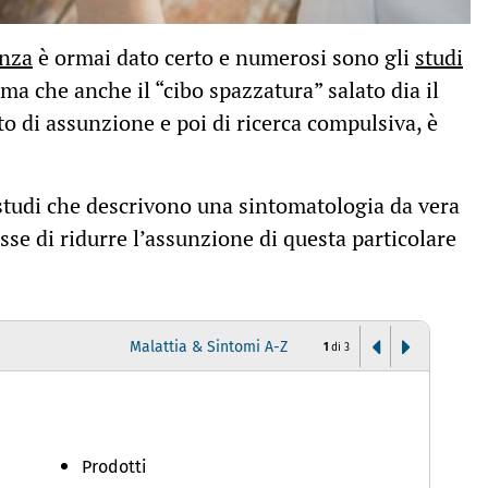
enza
è ormai dato certo e numerosi sono gli
studi
 ma che anche il “cibo spazzatura” salato dia il
tto di assunzione e poi di ricerca compulsiva, è
 studi che descrivono una sintomatologia da vera
sse di ridurre l’assunzione di questa particolare
Malattia & Sintomi A-Z
1
di
3
D
Prodotti