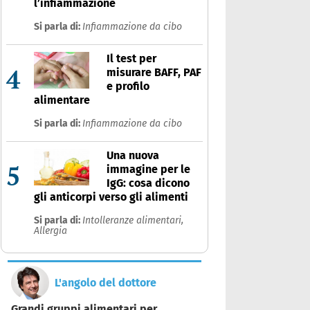
l’infiammazione
Si parla di:
Infiammazione da cibo
Il test per
4
misurare BAFF, PAF
e profilo
alimentare
Si parla di:
Infiammazione da cibo
Una nuova
5
immagine per le
IgG: cosa dicono
gli anticorpi verso gli alimenti
Si parla di:
Intolleranze alimentari,
Allergia
L'angolo del dottore
Grandi gruppi alimentari per