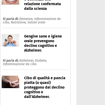
relazione confermata
dalla scienza
Si parla di:
Demenza,
Infiammazione da
cibo,
Nutrizione,
Salute orale
Gengive sane e igiene
orale prevengono
declino cognitivo e
Alzheimer.
Si parla di:
Alzheimer,
Diabete,
Infiammazione da cibo
Cibo di qualità e pancia
piatta (o quasi)
proteggono dal declino
epressione
cognitivo e
dall’Alzheimer.
Che cos'è
Prodotti