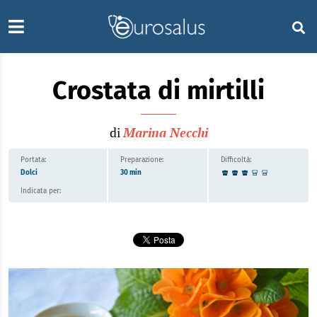
Crostata di mirtilli
di
Marina Necchi
Portata:
Preparazione:
Difficoltà:
Dolci
30 min
Indicata per: