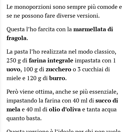
Le monoporzioni sono sempre più comode e
se ne possono fare diverse versioni.
Questa l’ho farcita con la
marmellata di
fragola
.
La pasta l’ho realizzata nel modo classico,
250 g di
farina integrale
impastata con 1
uovo
, 100 g di
zucchero
o 3 cucchiai di
miele e 120 g di
burro
.
Però viene ottima, anche se più essenziale,
impastando la farina con 40 ml di
succo di
mela
e 40 ml di
olio d’oliva
e tanta acqua
quanto basta.
Questa versione è l’ideale per chi non vuole