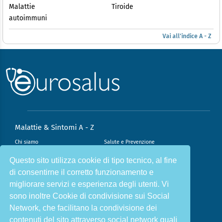
Malattie
Tiroide
autoimmuni
Vai all'indice A - Z
Malattie & Sintomi A - Z
Chi siamo
Salute e Prevenzione
Infiammazione e Allergia
Direzione scientifica
Questo sito utilizza cookie di tipo tecnico, al fine
di consentirne il corretto funzionamento e
Nutrizione e Stili di vita
Sport e Benessere
migliorare servizi e esperienza degli utenti. Vi
Cookie Policy
L’angolo del dottore
sono inoltre Cookie di condivisione sui Social
L’esperto risponde
Privacy Policy
Network, che facilitano la condivisione dei
contenuti del sito attraverso social network quali