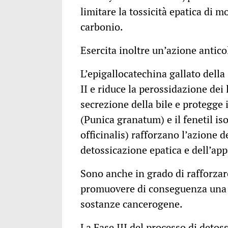
limitare la tossicità epatica di m
carbonio.
Esercita inoltre un’azione antico
L’epigallocatechina gallato della
II e riduce la perossidazione dei 
secrezione della bile e protegge 
(Punica granatum) e il fenetil is
officinalis) rafforzano l’azione d
detossicazione epatica e dell’app
Sono anche in grado di rafforzare
promuovere di conseguenza una m
sostanze cancerogene.
La Fase III del processo di detos