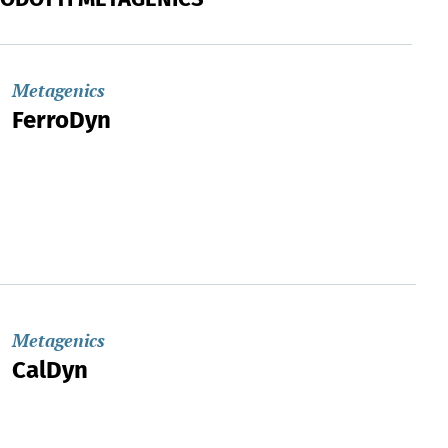
Metagenics
FerroDyn
Metagenics
CalDyn