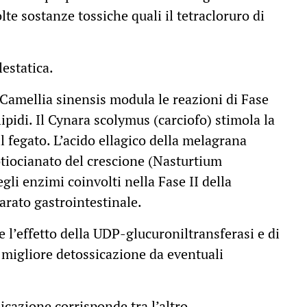
olte sostanze tossiche quali il tetracloruro di
lestatica.
 Camellia sinensis modula le reazioni di Fase
lipidi. Il Cynara scolymus (carciofo) stimola la
il fegato. L’acido ellagico della melagrana
otiocianato del crescione (Nasturtium
egli enzimi coinvolti nella Fase II della
arato gastrointestinale.
 l’effetto della UDP-glucuroniltransferasi e di
igliore detossicazione da eventuali
sicazione corrisponde tra l’altro