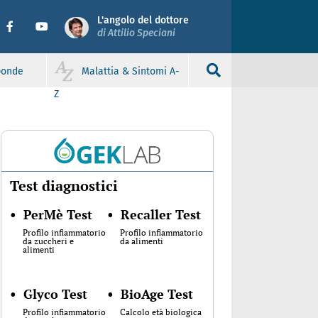
L'angolo del dottore
di Attilio Speciani
sponde
Malattia & Sintomi A-
Z
Test diagnostici
•
PerMè Test
•
Recaller Test
Profilo infiammatorio
Profilo infiammatorio
da zuccheri e
da alimenti
alimenti
•
Glyco Test
•
BioAge Test
Profilo infiammatorio
Calcolo età biologica