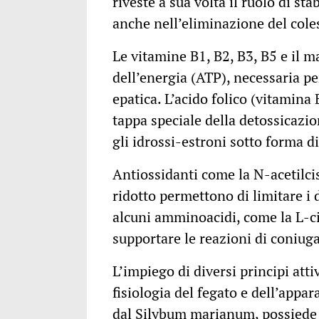
riveste a sua volta il ruolo di st
anche nell’eliminazione del cole
Le vitamine B1, B2, B3, B5 e il 
dell’energia (ATP), necessaria pe
epatica. L’acido folico (vitamina
tappa speciale della detossicazione
gli idrossi-estroni sotto forma di
Antiossidanti come la N-acetilcist
ridotto permettono di limitare i d
alcuni amminoacidi, come la L-cis
supportare le reazioni di coniuga
L’impiego di diversi principi atti
fisiologia del fegato e dell’appar
dal Silybum marianum, possiede o