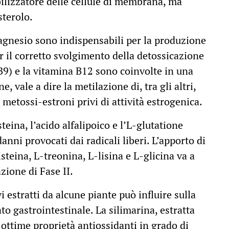
abilizzatore delle cellule di membrana, ma
sterolo.
magnesio sono indispensabili per la produzione
r il corretto svolgimento della detossicazione
 B9) e la vitamina B12 sono coinvolte in una
, vale a dire la metilazione di, tra gli altri,
 metossi-estroni privi di attività estrogenica.
eina, l’acido alfalipoico e l’L-glutatione
anni provocati dai radicali liberi. L’apporto di
teina, L-treonina, L-lisina e L-glicina va a
zione di Fase II.
vi estratti da alcune piante può influire sulla
ato gastrointestinale. La silimarina, estratta
ttime proprietà antiossidanti in grado di