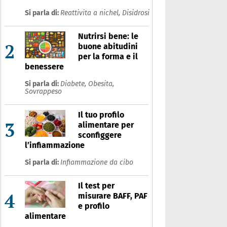
Si parla di:
Reattivita a nichel,
Disidrosi
Nutrirsi bene: le
2
buone abitudini
per la forma e il
benessere
Si parla di:
Diabete,
Obesita,
Sovrappeso
Il tuo profilo
3
alimentare per
sconfiggere
l’infiammazione
Si parla di:
Infiammazione da cibo
Il test per
4
misurare BAFF, PAF
e profilo
alimentare