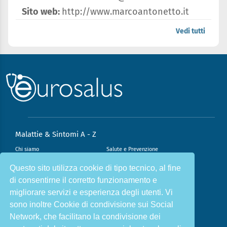
Sito web:
http://www.marcoantonetto.it
Vedi tutti
Malattie & Sintomi A - Z
Chi siamo
Salute e Prevenzione
Infiammazione e Allergia
Direzione scientifica
Questo sito utilizza cookie di tipo tecnico, al fine
di consentirne il corretto funzionamento e
Nutrizione e Stili di vita
Sport e Benessere
migliorare servizi e esperienza degli utenti. Vi
Cookie Policy
L’angolo del dottore
sono inoltre Cookie di condivisione sui Social
L’esperto risponde
Privacy Policy
Network, che facilitano la condivisione dei