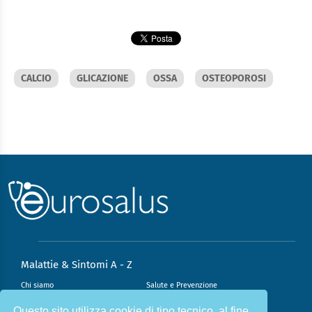
CALCIO
GLICAZIONE
OSSA
OSTEOPOROSI
Malattie & Sintomi A - Z
Chi siamo
Salute e Prevenzione
Infiammazione e Allergia
Direzione scientifica
Questo sito utilizza cookie di tipo tecnico, al fine