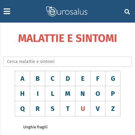
MALATTIE E SINTOMI
A
B
C
D
E
F
G
H
I
L
M
N
O
P
Q
R
S
T
U
V
Z
Unghie fragili