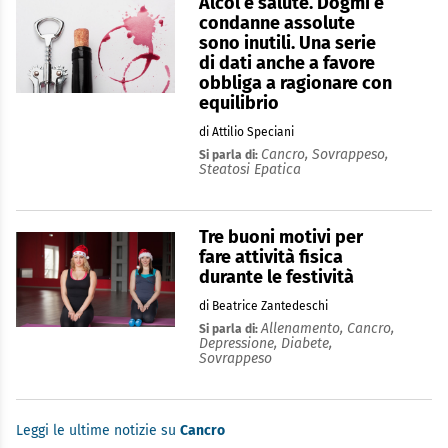
Alcol e salute. Dogmi e
condanne assolute
sono inutili. Una serie
di dati anche a favore
obbliga a ragionare con
equilibrio
di Attilio Speciani
Cancro,
Sovrappeso,
Si parla di:
Steatosi Epatica
Tre buoni motivi per
fare attività fisica
durante le festività
di Beatrice Zantedeschi
Allenamento,
Cancro,
Si parla di:
Depressione,
Diabete,
Sovrappeso
Leggi le ultime notizie su
Cancro