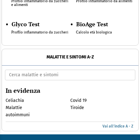
Profilo infiammatorio da zuccheri
Profilo infiammatorio da alimenti
e alimenti
•
Glyco Test
•
BioAge Test
Profilo infiammatorio da zuccheri
Calcolo età biologica
MALATTIE E SINTOMI A-Z
In evidenza
Celiachia
Covid 19
Malattie
Tiroide
autoimmuni
Vai all'indice A - Z