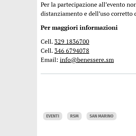
Per la partecipazione all’evento non
distanziamento e dell’uso corretto
Per maggiori informazioni
Cell.
329 1836700
Cell.
346 6794078
Email:
info@benessere.sm
EVENTI
RSM
SAN MARINO