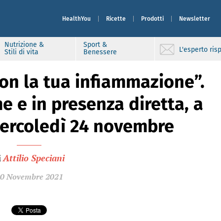
HealthYou
Ricette
Prodotti
Newsletter
Nutrizione &
Sport &
L'esperto ri
Stili di vita
Benessere
non la tua infiammazione”.
e e in presenza diretta, a
ercoledì 24 novembre
i
Attilio Speciani
0 Novembre 2021