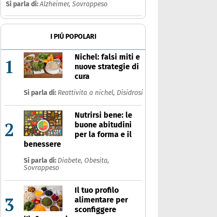
Si parla di:
Alzheimer,
Sovrappeso
olite
I PIÚ POPOLARI
Che cos'è
Prodotti
Nichel: falsi miti e
1
nuove strategie di
Ultime notizie
Risposte dell'espert
cura
Si parla di:
Reattivita a nichel,
Disidrosi
Nutrirsi bene: le
2
buone abitudini
per la forma e il
benessere
Si parla di:
Diabete,
Obesita,
Sovrappeso
Il tuo profilo
3
alimentare per
sconfiggere