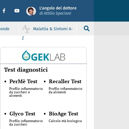
L'angolo del dottore
di Attilio Speciani
sponde
Malattia & Sintomi A-
Z
Test diagnostici
•
PerMè Test
•
Recaller Test
Profilo infiammatorio
Profilo infiammatorio
da zuccheri e
da alimenti
alimenti
•
Glyco Test
•
BioAge Test
Profilo infiammatorio
Calcolo età biologica
da zuccheri