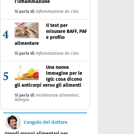
l’infiammazione
Si parla di:
Infiammazione da cibo
Il test per
4
misurare BAFF, PAF
e profilo
alimentare
Si parla di:
Infiammazione da cibo
Una nuova
5
immagine per le
IgG: cosa dicono
gli anticorpi verso gli alimenti
Si parla di:
Intolleranze alimentari,
Allergia
L'angolo del dottore
Grandi gruppi alimentari per