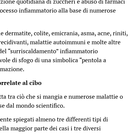
azione quotidiana di zuccheri e abuso di farmaci
ocesso infiammatorio alla base di numerose
ermatite, colite, emicrania, asma, acne, riniti,
si recidivanti, malattie autoimmuni e molte altre
del “surriscaldamento” infiammatorio
vole di sfogo di una simbolica “pentola a
mmazione.
rrelate al cibo
tta tra ciò che si mangia e numerose malattie o
se dal mondo scientifico.
nte spiegati almeno tre differenti tipi di
lla maggior parte dei casi i tre diversi