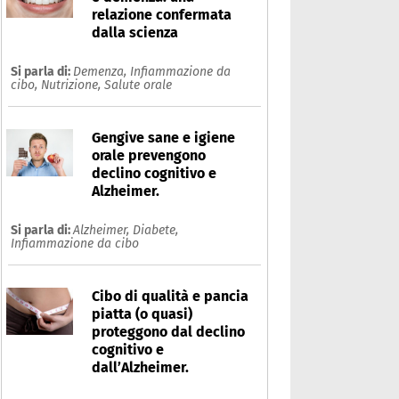
relazione confermata
dalla scienza
Si parla di:
Demenza,
Infiammazione da
cibo,
Nutrizione,
Salute orale
Gengive sane e igiene
orale prevengono
declino cognitivo e
Alzheimer.
Si parla di:
Alzheimer,
Diabete,
Infiammazione da cibo
Cibo di qualità e pancia
piatta (o quasi)
proteggono dal declino
cognitivo e
dall’Alzheimer.