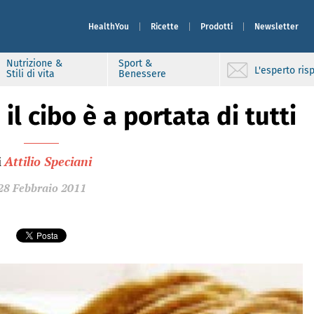
HealthYou
Ricette
Prodotti
Newsletter
Nutrizione &
Sport &
L'esperto ri
Stili di vita
Benessere
 il cibo è a portata di tutti
i
Attilio Speciani
28 Febbraio 2011