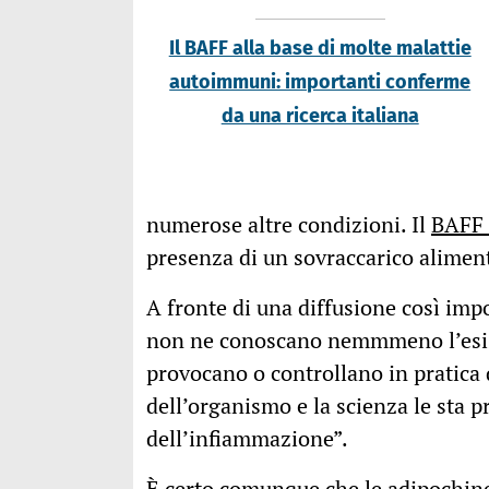
Il BAFF alla base di molte malattie
autoimmuni: importanti conferme
da una ricerca italiana
numerose altre condizioni. Il
BAFF 
presenza di un sovraccarico aliment
A fronte di una diffusione così imp
non ne conoscano nemmmeno l’esist
provocano o controllano in pratica 
dell’organismo e la scienza le sta 
dell’infiammazione”.
È certo comunque che le adipochine 