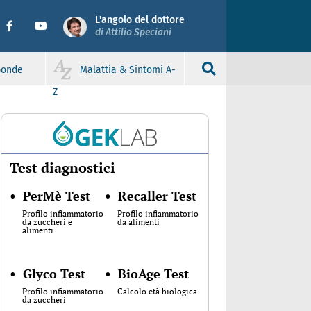
L'angolo del dottore
di Attilio Speciani
sponde
Malattia & Sintomi A-
Z
Test diagnostici
•
PerMè Test
•
Recaller Test
Profilo infiammatorio
Profilo infiammatorio
da zuccheri e
da alimenti
alimenti
•
Glyco Test
•
BioAge Test
Profilo infiammatorio
Calcolo età biologica
da zuccheri