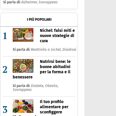
Si parla di:
Alzheimer,
Sovrappeso
I PIÚ POPOLARI
Nichel: falsi miti e
1
nuove strategie di
cura
Si parla di:
Reattivita a nichel,
Disidrosi
Nutrirsi bene: le
2
buone abitudini
per la forma e il
benessere
Si parla di:
Diabete,
Obesita,
Sovrappeso
Il tuo profilo
3
alimentare per
sconfiggere