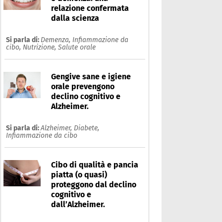
relazione confermata
dalla scienza
Si parla di:
Demenza,
Infiammazione da
cibo,
Nutrizione,
Salute orale
Gengive sane e igiene
orale prevengono
declino cognitivo e
Alzheimer.
Si parla di:
Alzheimer,
Diabete,
Infiammazione da cibo
Cibo di qualità e pancia
piatta (o quasi)
proteggono dal declino
cognitivo e
dall’Alzheimer.