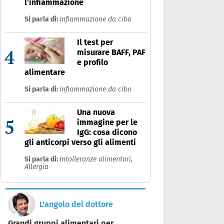
l’infiammazione
Si parla di:
Infiammazione da cibo
Il test per
4
misurare BAFF, PAF
e profilo
alimentare
Si parla di:
Infiammazione da cibo
Una nuova
5
immagine per le
IgG: cosa dicono
gli anticorpi verso gli alimenti
Si parla di:
Intolleranze alimentari,
Allergia
L'angolo del dottore
Grandi gruppi alimentari per