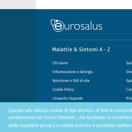
Malattie & Sintomi A - Z
Chi siamo
Sal
Infiammazione e Allergia
Dir
Nutrizione e Stili di vita
Spo
Cookie Policy
L’a
L’esperto risponde
Pri
Questo sito utilizza cookie di tipo tecnico, al fine di consen
@2026 - Gek Srl, P.IVA 07333890965 - Direzione Scientifica Dottor Attili
condivisione sui Social Network, che facilitano la condivisi
delle rispettive privacy e cookie policies è possibile visitare