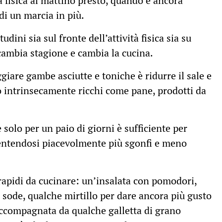
à fisica al mattino presto, quando è ancora
 di un marcia in più.
dini sia sul fronte dell’attività fisica sia su
cambia stagione e cambia la cucina.
giare gambe asciutte e toniche è ridurre il sale e
o intrinsecamente ricchi come pane, prodotti da
 solo per un paio di giorni è sufficiente per
sentendosi piacevolmente più sgonfi e meno
 rapidi da cucinare: un’insalata con pomodori,
 sode, qualche mirtillo per dare ancora più gusto
ccompagnata da qualche galletta di grano