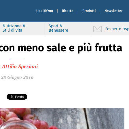
HealthYou
Ricette
Prodotti
Newsletter
Nutrizione &
Sport &
L'esperto ri
Stili di vita
Benessere
 con meno sale e più frutta
i
Attilio Speciani
28 Giugno 2016