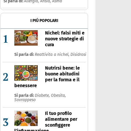
Si parla di:
Allergia,
Ansia,
Asma
I PIÚ POPOLARI
Nichel: falsi miti e
1
nuove strategie di
cura
Si parla di:
Reattivita a nichel,
Disidrosi
Nutrirsi bene: le
2
buone abitudini
per la forma e il
benessere
Si parla di:
Diabete,
Obesita,
Sovrappeso
Il tuo profilo
3
alimentare per
sconfiggere
l’infiammazione