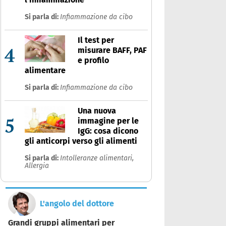
Si parla di:
Infiammazione da cibo
Il test per
4
misurare BAFF, PAF
e profilo
alimentare
Si parla di:
Infiammazione da cibo
Una nuova
5
immagine per le
IgG: cosa dicono
gli anticorpi verso gli alimenti
Si parla di:
Intolleranze alimentari,
Allergia
L'angolo del dottore
Grandi gruppi alimentari per