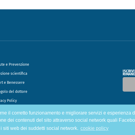
ute e Prevenzione
ISCRIV
ezione scientifica
RIMANE
rt e Benessere
ngolo del dottore
vacy Policy
tirne il corretto funzionamento e migliorare servizi e esperienza d
o Francesco Speciani
one dei contenuti del sito attraverso social network quali Facebo
 i siti web dei suddetti social network.
cookie policy