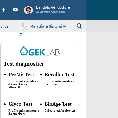
L'angolo del dottore
di Attilio Speciani
sponde
Malattia & Sintomi A-
Z
Test diagnostici
•
PerMè Test
•
Recaller Test
Profilo infiammatorio
Profilo infiammatorio
da zuccheri e
da alimenti
alimenti
•
Glyco Test
•
BioAge Test
Profilo infiammatorio
Calcolo età biologica
da zuccheri