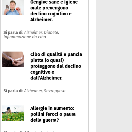
Gengive sane e igiene
orale prevengono
declino cognitivo e
Alzheimer.
Si parla di:
Alzheimer,
Diabete,
Infiammazione da cibo
Cibo di qualità e pancia
piatta (o quasi)
proteggono dal declino
cognitivo e
dall’Alzheimer.
pertensione
Si parla di:
Alzheimer,
Sovrappeso
Che cos'è
Prodotti
Ultime notizie
Risposte dell'espert
Allergie in aumento:
pollini feroci o paura
della guerra?