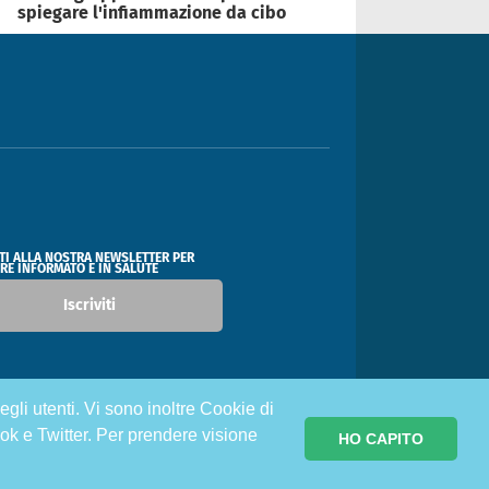
spiegare l'infiammazione da cibo
ITI ALLA NOSTRA NEWSLETTER PER
RE INFORMATO E IN SALUTE
Iscriviti
egli utenti. Vi sono inoltre Cookie di
ok e Twitter. Per prendere visione
HO CAPITO